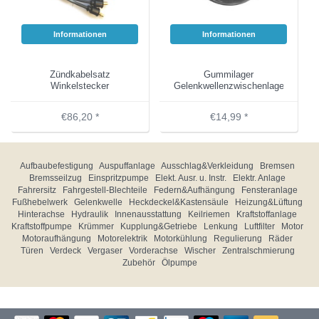
Informationen
Informationen
Zündkabelsatz
Gummilager
Winkelstecker
Gelenkwellenzwischenlager
€86,20 *
€14,99 *
Aufbaubefestigung
Auspuffanlage
Ausschlag&Verkleidung
Bremsen
Bremsseilzug
Einspritzpumpe
Elekt. Ausr. u. Instr.
Elektr. Anlage
Fahrersitz
Fahrgestell-Blechteile
Federn&Aufhängung
Fensteranlage
Fußhebelwerk
Gelenkwelle
Heckdeckel&Kastensäule
Heizung&Lüftung
Hinterachse
Hydraulik
Innenausstattung
Keilriemen
Kraftstoffanlage
Kraftstoffpumpe
Krümmer
Kupplung&Getriebe
Lenkung
Luftfilter
Motor
Motoraufhängung
Motorelektrik
Motorkühlung
Regulierung
Räder
Türen
Verdeck
Vergaser
Vorderachse
Wischer
Zentralschmierung
Zubehör
Ölpumpe