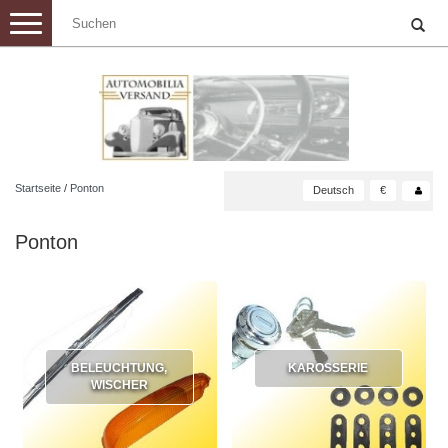
Toggle
navigation
Startseite
/
Ponton
Deutsch
€
Ponton
BELEUCHTUNG,
KAROSSERIE
WISCHER