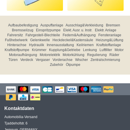
Aufbaubefestigung
Auspuffanlage
Ausschlag&Verkleidung
Bremsen
Bremsseilzug
Einspritzpumpe
Elekt. Ausr. u. Instr.
Elektr. Anlage
Fahrersitz
Fahrgestell-Blechteile
Federn&Aufhängung
Fensteranlage
Fußhebelwerk
Gelenkwelle
Heckdeckel&Kastensäule
Heizung&Lüftung
Hinterachse
Hydraulik
Innenausstattung
Keilriemen
Kraftstoffanlage
Kraftstoffpumpe
Krümmer
Kupplung&Getriebe
Lenkung
Luftfilter
Motor
Motoraufhängung
Motorelektrik
Motorkühlung
Regulierung
Räder
Türen
Verdeck
Vergaser
Vorderachse
Wischer
Zentralschmierung
Zubehör
Ölpumpe
Kontaktdaten
Automobilia-Versand
Tjaddehofstr. 6
Jemgum, GERMANY