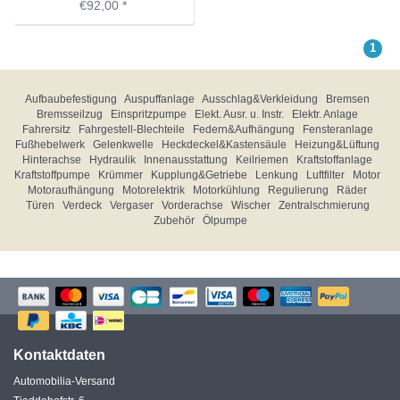
€92,00 *
1
Aufbaubefestigung
Auspuffanlage
Ausschlag&Verkleidung
Bremsen
Bremsseilzug
Einspritzpumpe
Elekt. Ausr. u. Instr.
Elektr. Anlage
Fahrersitz
Fahrgestell-Blechteile
Federn&Aufhängung
Fensteranlage
Fußhebelwerk
Gelenkwelle
Heckdeckel&Kastensäule
Heizung&Lüftung
Hinterachse
Hydraulik
Innenausstattung
Keilriemen
Kraftstoffanlage
Kraftstoffpumpe
Krümmer
Kupplung&Getriebe
Lenkung
Luftfilter
Motor
Motoraufhängung
Motorelektrik
Motorkühlung
Regulierung
Räder
Türen
Verdeck
Vergaser
Vorderachse
Wischer
Zentralschmierung
Zubehör
Ölpumpe
Kontaktdaten
Automobilia-Versand