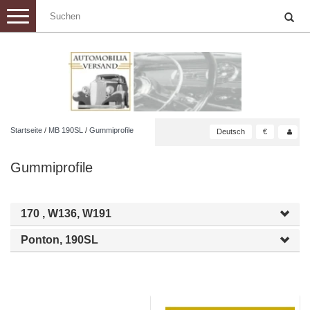
Toggle
navigation
Startseite
/
MB 190SL
/
Gummiprofile
Deutsch
€
Gummiprofile
170 , W136, W191
Ponton, 190SL