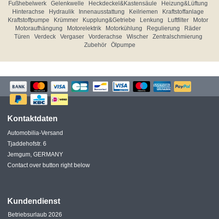
Fußhebelwerk
Gelenkwelle
Heckdeckel&Kastensäule
Heizung&Lüftung
Hinterachse
Hydraulik
Innenausstattung
Keilriemen
Kraftstoffanlage
Kraftstoffpumpe
Krümmer
Kupplung&Getriebe
Lenkung
Luftfilter
Motor
Motoraufhängung
Motorelektrik
Motorkühlung
Regulierung
Räder
Türen
Verdeck
Vergaser
Vorderachse
Wischer
Zentralschmierung
Zubehör
Ölpumpe
Kontaktdaten
Automobilia-Versand
Tjaddehofstr. 6
Jemgum, GERMANY
Contact over button right below
Kundendienst
Betriebsurlaub 2026