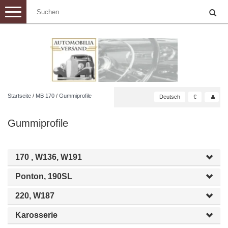
Toggle
navigation
Startseite
/
MB 170
/
Gummiprofile
Deutsch
€
Gummiprofile
170 , W136, W191
Ponton, 190SL
220, W187
Karosserie