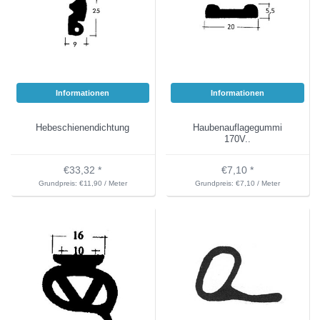
Informationen
Informationen
Hebeschienendichtung
Haubenauflagegummi
170V..
€33,32 *
€7,10 *
Grundpreis: €11,90 / Meter
Grundpreis: €7,10 / Meter