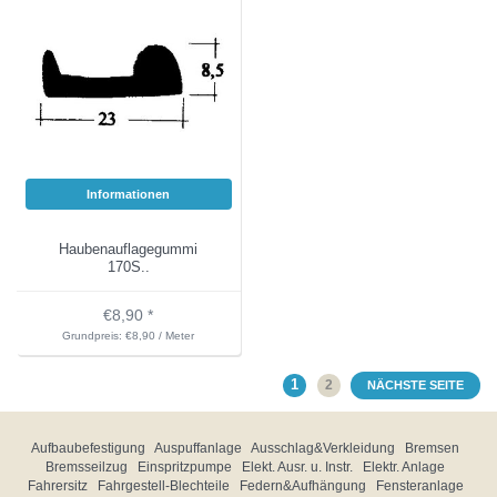
Informationen
Haubenauflagegummi
170S..
€8,90 *
Grundpreis: €8,90 / Meter
1
2
NÄCHSTE SEITE
Aufbaubefestigung
Auspuffanlage
Ausschlag&Verkleidung
Bremsen
Bremsseilzug
Einspritzpumpe
Elekt. Ausr. u. Instr.
Elektr. Anlage
Fahrersitz
Fahrgestell-Blechteile
Federn&Aufhängung
Fensteranlage