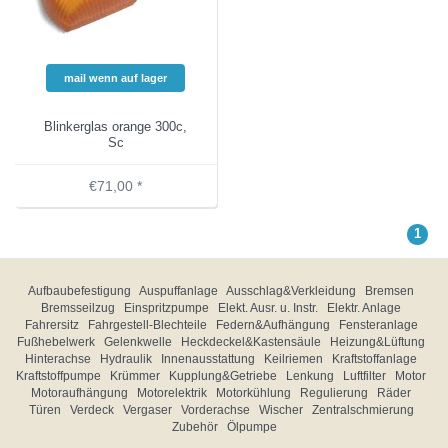
mail wenn auf lager
Blinkerglas orange 300c,
Sc
€71,00 *
1
Aufbaubefestigung
Auspuffanlage
Ausschlag&Verkleidung
Bremsen
Bremsseilzug
Einspritzpumpe
Elekt. Ausr. u. Instr.
Elektr. Anlage
Fahrersitz
Fahrgestell-Blechteile
Federn&Aufhängung
Fensteranlage
Fußhebelwerk
Gelenkwelle
Heckdeckel&Kastensäule
Heizung&Lüftung
Hinterachse
Hydraulik
Innenausstattung
Keilriemen
Kraftstoffanlage
Kraftstoffpumpe
Krümmer
Kupplung&Getriebe
Lenkung
Luftfilter
Motor
Motoraufhängung
Motorelektrik
Motorkühlung
Regulierung
Räder
Türen
Verdeck
Vergaser
Vorderachse
Wischer
Zentralschmierung
Zubehör
Ölpumpe