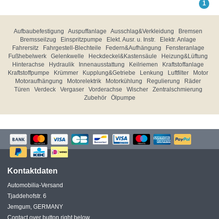
1
Aufbaubefestigung
Auspuffanlage
Ausschlag&Verkleidung
Bremsen
Bremsseilzug
Einspritzpumpe
Elekt. Ausr. u. Instr.
Elektr. Anlage
Fahrersitz
Fahrgestell-Blechteile
Federn&Aufhängung
Fensteranlage
Fußhebelwerk
Gelenkwelle
Heckdeckel&Kastensäule
Heizung&Lüftung
Hinterachse
Hydraulik
Innenausstattung
Keilriemen
Kraftstoffanlage
Kraftstoffpumpe
Krümmer
Kupplung&Getriebe
Lenkung
Luftfilter
Motor
Motoraufhängung
Motorelektrik
Motorkühlung
Regulierung
Räder
Türen
Verdeck
Vergaser
Vorderachse
Wischer
Zentralschmierung
Zubehör
Ölpumpe
Kontaktdaten
Automobilia-Versand
Tjaddehofstr. 6
Jemgum, GERMANY
Contact over button right below