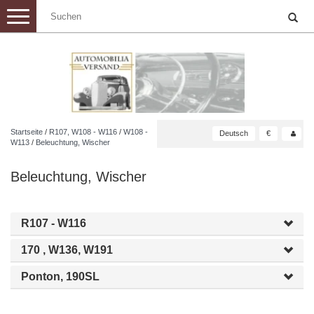
Toggle
navigation
Startseite
/
R107, W108 - W116
/
W108 -
Deutsch
€
W113
/
Beleuchtung, Wischer
Beleuchtung, Wischer
R107 - W116
170 , W136, W191
Ponton, 190SL