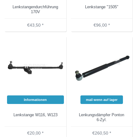
Lenkstangendurchführung
Lenkstange "1505"
170V
€43,50 *
€96,00 *
Informationen
mail wenn auf lager
Lenkstange W116, W123
Lenkungsdämpfer Ponton
6-Zyl.
€20,00 *
€260,50 *