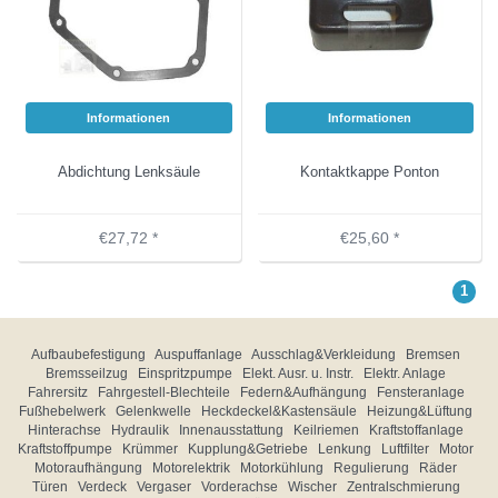
Informationen
Informationen
Abdichtung Lenksäule
Kontaktkappe Ponton
€27,72 *
€25,60 *
1
Aufbaubefestigung
Auspuffanlage
Ausschlag&Verkleidung
Bremsen
Bremsseilzug
Einspritzpumpe
Elekt. Ausr. u. Instr.
Elektr. Anlage
Fahrersitz
Fahrgestell-Blechteile
Federn&Aufhängung
Fensteranlage
Fußhebelwerk
Gelenkwelle
Heckdeckel&Kastensäule
Heizung&Lüftung
Hinterachse
Hydraulik
Innenausstattung
Keilriemen
Kraftstoffanlage
Kraftstoffpumpe
Krümmer
Kupplung&Getriebe
Lenkung
Luftfilter
Motor
Motoraufhängung
Motorelektrik
Motorkühlung
Regulierung
Räder
Türen
Verdeck
Vergaser
Vorderachse
Wischer
Zentralschmierung