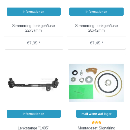
Informationen
Informationen
Simmerring Lenkgehäuse
Simmerring Lenkgehäuse
22x37mm
28x42mm
€7,95 *
€7,45 *
Informationen
mail wenn auf lager
Lenkstange "1405"
Montageset Signalring