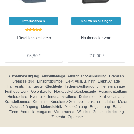
Informationen
mail wenn auf lager
Türschlosskeil klein
Haubenecke vorn
€5,80 *
€10,00 *
Aufbaubefestigung
Auspuffanlage
Ausschlag&Verkleidung
Bremsen
Bremsseilzug
Einspritzpumpe
Elekt. Ausr. u. Instr.
Elektr. Anlage
Fahrersitz
Fahrgestell-Blechteile
Federn&Aufhängung
Fensteranlage
Fußhebelwerk
Gelenkwelle
Heckdeckel&Kastensäule
Heizung&Lüftung
Hinterachse
Hydraulik
Innenausstattung
Keilriemen
Kraftstoffanlage
Kraftstoffpumpe
Krümmer
Kupplung&Getriebe
Lenkung
Luftfilter
Motor
Motoraufhängung
Motorelektrik
Motorkühlung
Regulierung
Räder
Türen
Verdeck
Vergaser
Vorderachse
Wischer
Zentralschmierung
Zubehör
Ölpumpe