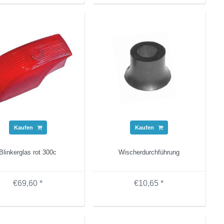
Kaufen
Kaufen
Blinkerglas rot 300c
Wischerdurchführung
€69,60 *
€10,65 *