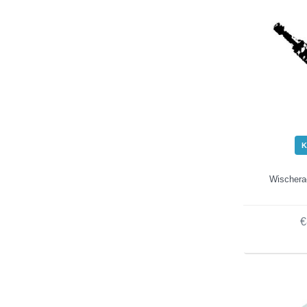
K
Wischera
€