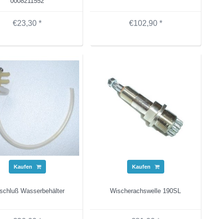
0008211552
€23,30 *
€102,90 *
Kaufen
Kaufen
schluß Wasserbehälter
Wischerachswelle 190SL