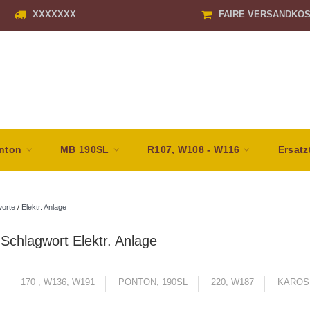
XXXXXXX
FAIRE VERSANDKO
nton
MB 190SL
R107, W108 - W116
Ersatz
orte
/
Elektr. Anlage
t Schlagwort Elektr. Anlage
170 , W136, W191
PONTON, 190SL
220, W187
KAROS