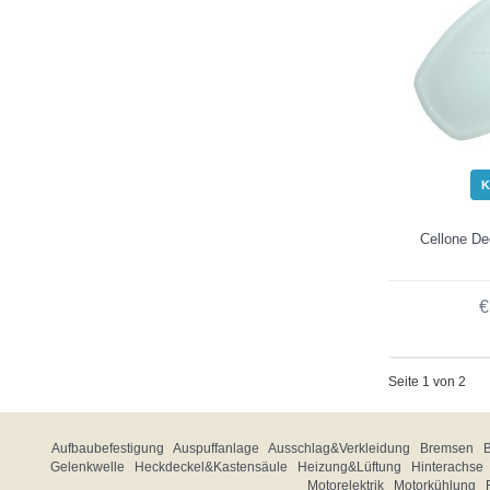
K
Cellone D
€
Seite 1 von 2
Aufbaubefestigung
Auspuffanlage
Ausschlag&Verkleidung
Bremsen
Gelenkwelle
Heckdeckel&Kastensäule
Heizung&Lüftung
Hinterachse
Motorelektrik
Motorkühlung