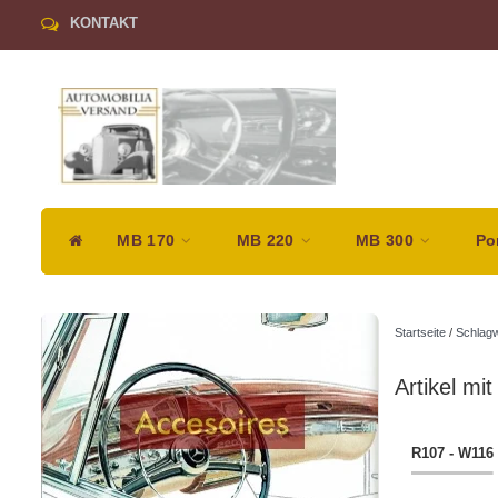
KONTAKT
MB 170
MB 220
MB 300
Po
Startseite
/
Schlagw
Artikel mi
R107 - W116