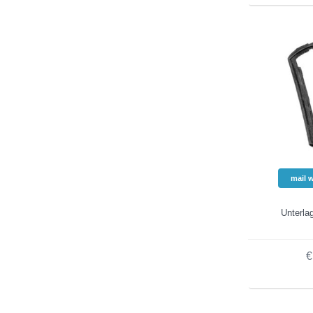
mail 
Unterla
€