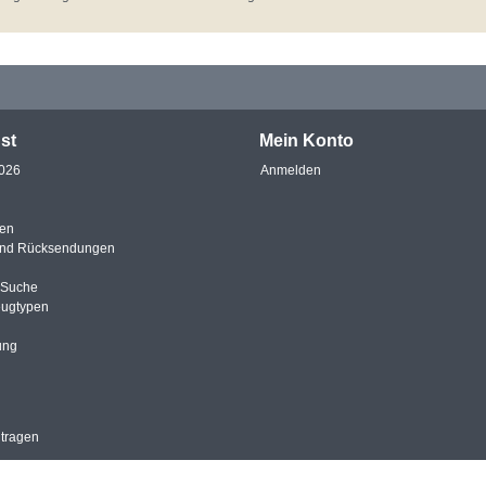
st
Mein Konto
2026
Anmelden
en
und Rücksendungen
e Suche
eugtypen
ung
ntragen