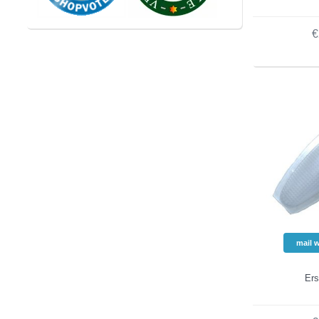
€
mail 
Ers