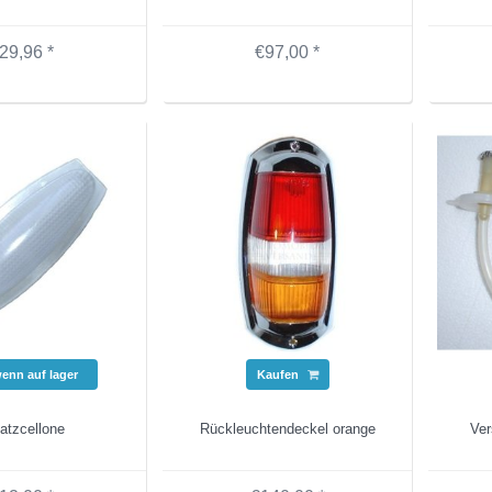
29,96 *
€97,00 *
wenn auf lager
Kaufen
atzcellone
Rückleuchtendeckel orange
Ver