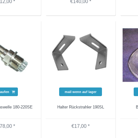
12,00 *
€140,00 *
aufen
mail wenn auf lager
hswelle 180-220SE
Halter Rückstrahler 190SL
B
78,00 *
€17,00 *