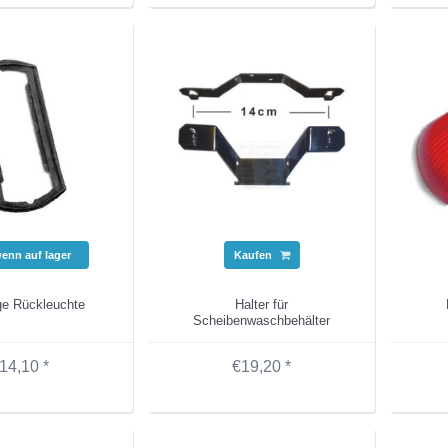
wenn auf lager
Kaufen
ge Rückleuchte
Halter für
Scheibenwaschbehälter
14,10 *
€19,20 *