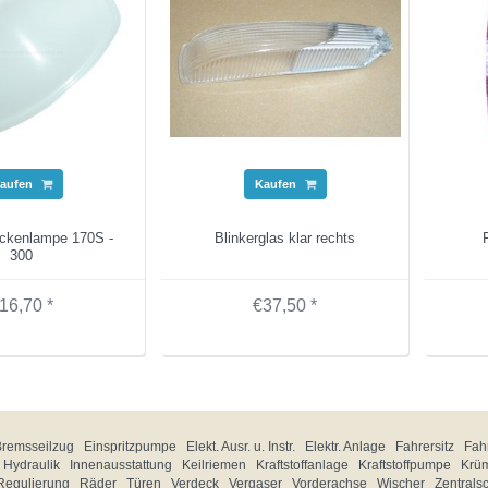
aufen
Kaufen
eckenlampe 170S -
Blinkerglas klar rechts
300
16,70 *
€37,50 *
Bremsseilzug
Einspritzpumpe
Elekt. Ausr. u. Instr.
Elektr. Anlage
Fahrersitz
Fahr
Hydraulik
Innenausstattung
Keilriemen
Kraftstoffanlage
Kraftstoffpumpe
Krü
Regulierung
Räder
Türen
Verdeck
Vergaser
Vorderachse
Wischer
Zentrals