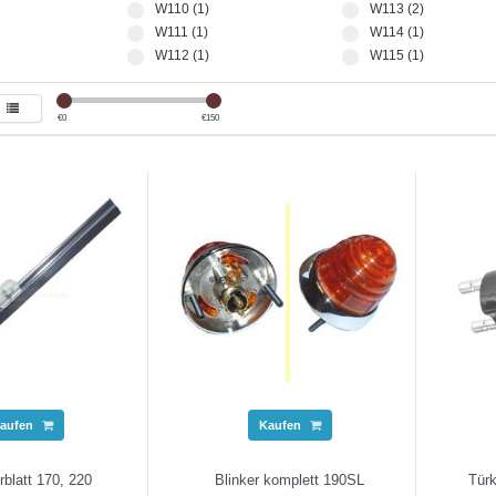
W110 (1)
W113 (2)
W111 (1)
W114 (1)
W112 (1)
W115 (1)
€
0
€
150
aufen
Kaufen
blatt 170, 220
Blinker komplett 190SL
Türk