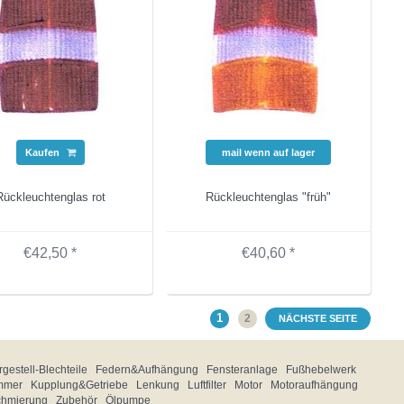
Kaufen
mail wenn auf lager
Rückleuchtenglas rot
Rückleuchtenglas "früh"
€42,50 *
€40,60 *
1
2
NÄCHSTE SEITE
gestell-Blechteile
Federn&Aufhängung
Fensteranlage
Fußhebelwerk
mmer
Kupplung&Getriebe
Lenkung
Luftfilter
Motor
Motoraufhängung
chmierung
Zubehör
Ölpumpe