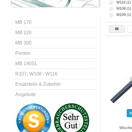
W116 (1)
W108 (1)
W109 (1)
MB 170
MB 220
MB 300
Ponton
MB 190SL
R107, W108 - W116
Ersatzteile & Zubehör
Angebote
K
Wischer