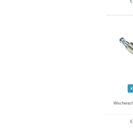
€
K
Wischerac
€