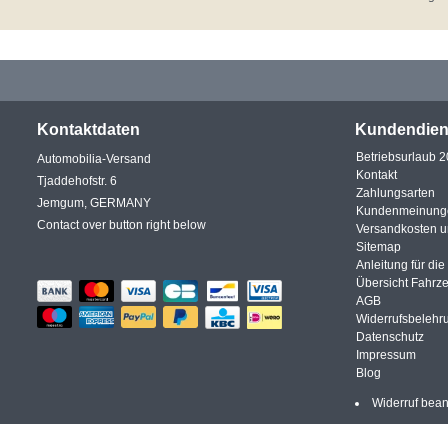
Kontaktdaten
Kundendien
Betriebsurlaub 
Automobilia-Versand
Kontakt
Tjaddehofstr. 6
Zahlungsarten
Jemgum, GERMANY
Kundenmeinung
Contact over button right below
Versandkosten 
Sitemap
Anleitung für di
Übersicht Fahrz
AGB
Widerrufsbelehr
Datenschutz
Impressum
Blog
Widerruf bea