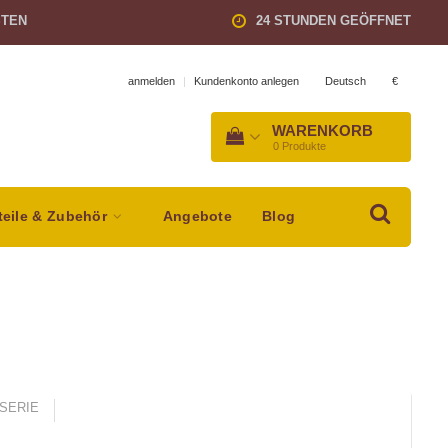
STEN
24 STUNDEN GEÖFFNET
Deutsch
€
anmelden
|
Kundenkonto anlegen
WARENKORB
0
Produkte
teile & Zubehör
Angebote
Blog
SERIE