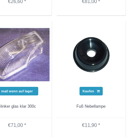
€26,60 *
€81,00 *
mail wenn auf lager
Kaufen
linker glas klar 300c
Fuß Nebellampe
€71,00 *
€11,90 *