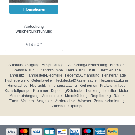
Informationen
Abdeckung
Wischerdurchführung
€19,50 *
Aufbaubefestigung
Auspuffanlage
Ausschlag&Verkleidung
Bremsen
Bremsseilzug
Einspritzpumpe
Elekt. Ausr. u. Instr.
Elektr. Anlage
Fahrersitz
Fahrgestell-Blechteile
Federn&Aufhängung
Fensteranlage
Fußhebelwerk
Gelenkwelle
Heckdeckel&Kastensäule
Heizung&Lüftung
Hinterachse
Hydraulik
Innenausstattung
Keilriemen
Kraftstoffanlage
Kraftstoffpumpe
Krümmer
Kupplung&Getriebe
Lenkung
Luftfilter
Motor
Motoraufhängung
Motorelektrik
Motorkühlung
Regulierung
Räder
Türen
Verdeck
Vergaser
Vorderachse
Wischer
Zentralschmierung
Zubehör
Ölpumpe