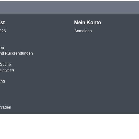
st
Mein Konto
2026
Anmelden
en
und Rücksendungen
e Suche
eugtypen
ung
ntragen
© Automobilia-Versand | Webshop design by
OOSEOO
| Powered by
Lightspeed
* Preis inkl.Mwst.,zzgl. Versandkosten