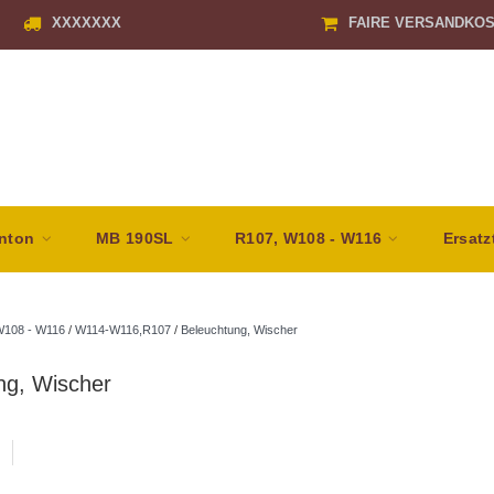
XXXXXXX
FAIRE VERSANDKO
nton
MB 190SL
R107, W108 - W116
Ersatz
W108 - W116
/
W114-W116,R107
/
Beleuchtung, Wischer
ng, Wischer