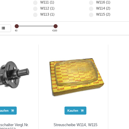
W111 (1)
W116 (1)
W112 (1)
W114 (2)
W113 (1)
W115 (2)
€
0
€
100
aufen
Kaufen
schalter Vergl.Nr.
Streuscheibe W114, W115