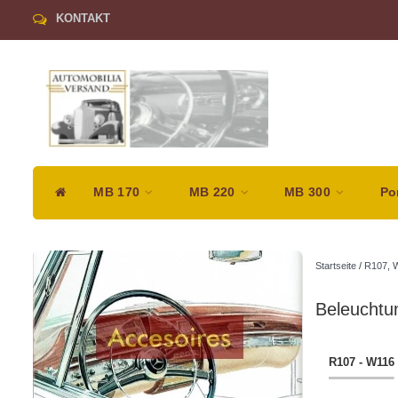
KONTAKT
MB 170
MB 220
MB 300
Po
Startseite
/
R107, 
Beleuchtu
R107 - W116