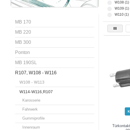
W108 (1)
W109 (1)
W110 (1)
MB 170
MB 220
MB 300
Ponton
MB 190SL
R107, W108 - W116
W108 - W113
W114-W116,R107
Karosserie
Fahrwerk
K
Gummiprofile
Türkontakt
Innenraum