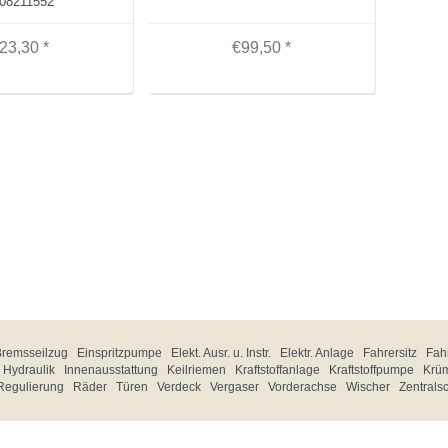
08211552
23,30 *
€99,50 *
Bremsseilzug
Einspritzpumpe
Elekt. Ausr. u. Instr.
Elektr. Anlage
Fahrersitz
Fahr
Hydraulik
Innenausstattung
Keilriemen
Kraftstoffanlage
Kraftstoffpumpe
Krü
Regulierung
Räder
Türen
Verdeck
Vergaser
Vorderachse
Wischer
Zentrals