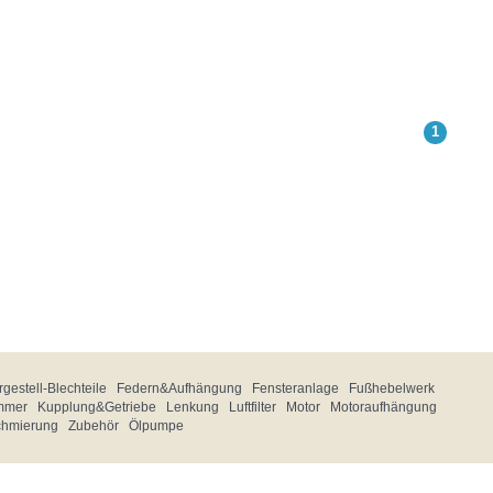
1
gestell-Blechteile
Federn&Aufhängung
Fensteranlage
Fußhebelwerk
mmer
Kupplung&Getriebe
Lenkung
Luftfilter
Motor
Motoraufhängung
chmierung
Zubehör
Ölpumpe