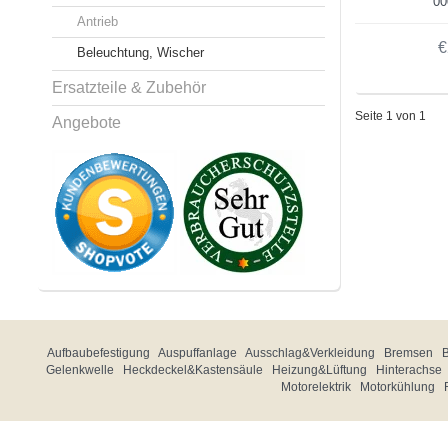
00
Antrieb
€
Beleuchtung, Wischer
Ersatzteile & Zubehör
Seite 1 von 1
Angebote
Aufbaubefestigung
Auspuffanlage
Ausschlag&Verkleidung
Bremsen
Gelenkwelle
Heckdeckel&Kastensäule
Heizung&Lüftung
Hinterachse
Motorelektrik
Motorkühlung