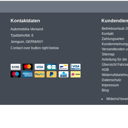
Kontaktdaten
Kundendien
Betriebsurlaub 
Automobilia-Versand
Kontakt
Tjaddehofstr. 6
Zahlungsarten
Jemgum, GERMANY
Kundenmeinung
Contact over button right below
Versandkosten 
Sitemap
Anleitung für di
Übersicht Fahrz
AGB
Widerrufsbelehr
Datenschutz
Impressum
Blog
Widerruf bea