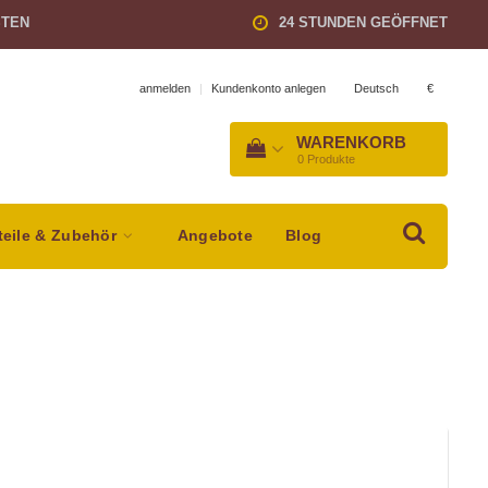
STEN
24 STUNDEN GEÖFFNET
Deutsch
€
anmelden
|
Kundenkonto anlegen
WARENKORB
0
Produkte
teile & Zubehör
Angebote
Blog