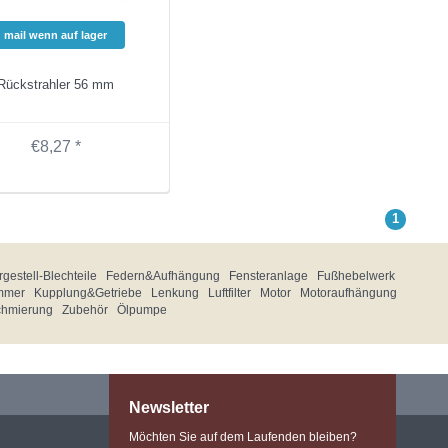
mail wenn auf lager
Rückstrahler 56 mm
€8,27 *
1
gestell-Blechteile
Federn&Aufhängung
Fensteranlage
Fußhebelwerk
mmer
Kupplung&Getriebe
Lenkung
Luftfilter
Motor
Motoraufhängung
chmierung
Zubehör
Ölpumpe
Newsletter
Möchten Sie auf dem Laufenden bleiben?