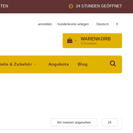
STEN
24 STUNDEN GEÖFFNET
Deutsch
€
anmelden
|
Kundenkonto anlegen
WARENKORB
0
Produkte
teile & Zubehör
Angebote
Blog
Am meisten angesehen
24