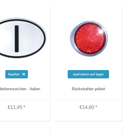
Kaufen
mail wenn auf lager
erkennzeichen - Italien
Rückstrahler poliert
€11,45 *
€14,60 *