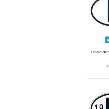
K
Länderkennz
€