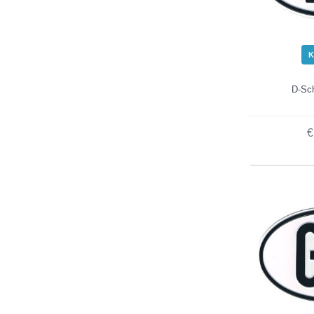
K
D-Sch
€