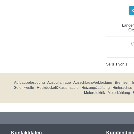
K
Länder
Gro
€
Seite 1 von 1
Aufbaubefestigung
Auspuffanlage
Ausschlag&Verkleidung
Bremsen
Gelenkwelle
Heckdeckel&Kastensäule
Heizung&Lüftung
Hinterachse
Motorelektrik
Motorkühlung
Kontaktdaten
Kundendien