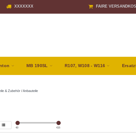
XXXXXXX
FAIRE VERSANDKO
nton
MB 190SL
R107, W108 - W116
Ersatz
eile & Zubehör
/
Anbauteile
€
0
€
15