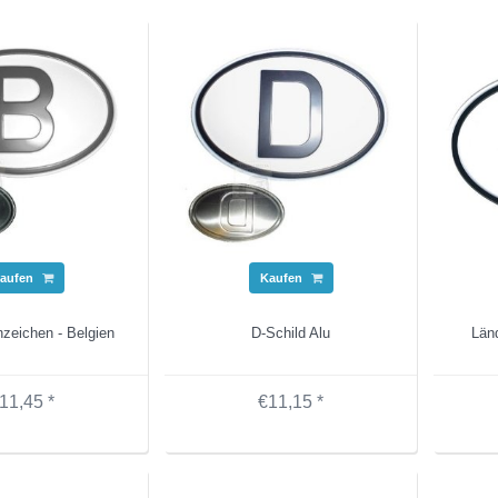
aufen
Kaufen
zeichen - Belgien
D-Schild Alu
Länd
11,45 *
€11,15 *