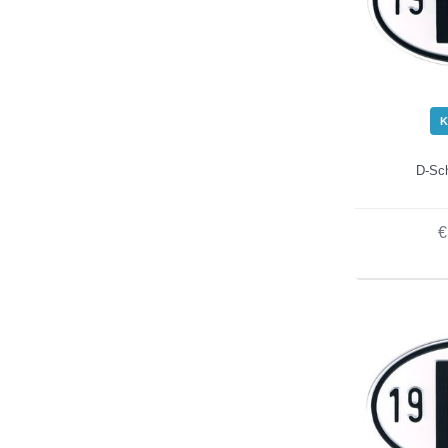
K
D-Sch
€