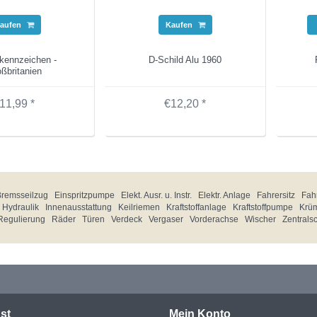
aufen
Kaufen
kennzeichen -
D-Schild Alu 1960
ßbritanien
11,99 *
€12,20 *
Bremsseilzug
Einspritzpumpe
Elekt. Ausr. u. Instr.
Elektr. Anlage
Fahrersitz
Fahr
Hydraulik
Innenausstattung
Keilriemen
Kraftstoffanlage
Kraftstoffpumpe
Krü
Regulierung
Räder
Türen
Verdeck
Vergaser
Vorderachse
Wischer
Zentrals
st
Mein Konto