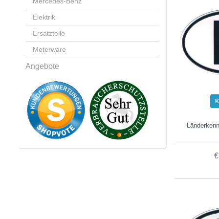
Mercedes-Benz
Elektrik
Ersatzteile
Meterware
Angebote
K
Länderkenn
€