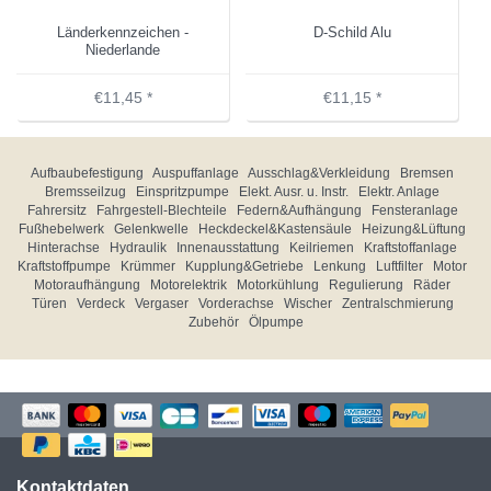
Länderkennzeichen -
D-Schild Alu
Niederlande
€11,45 *
€11,15 *
Aufbaubefestigung
Auspuffanlage
Ausschlag&Verkleidung
Bremsen
Bremsseilzug
Einspritzpumpe
Elekt. Ausr. u. Instr.
Elektr. Anlage
Fahrersitz
Fahrgestell-Blechteile
Federn&Aufhängung
Fensteranlage
Fußhebelwerk
Gelenkwelle
Heckdeckel&Kastensäule
Heizung&Lüftung
Hinterachse
Hydraulik
Innenausstattung
Keilriemen
Kraftstoffanlage
Kraftstoffpumpe
Krümmer
Kupplung&Getriebe
Lenkung
Luftfilter
Motor
Motoraufhängung
Motorelektrik
Motorkühlung
Regulierung
Räder
Türen
Verdeck
Vergaser
Vorderachse
Wischer
Zentralschmierung
Zubehör
Ölpumpe
Kontaktdaten