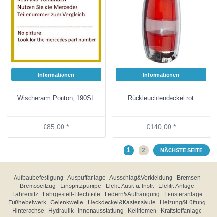
Informationen
Informationen
Wischerarm Ponton, 190SL
Rückleuchtendeckel rot
€85,00 *
€140,00 *
1
2
NÄCHSTE SEITE
Aufbaubefestigung
Auspuffanlage
Ausschlag&Verkleidung
Bremsen
Bremsseilzug
Einspritzpumpe
Elekt. Ausr. u. Instr.
Elektr. Anlage
Fahrersitz
Fahrgestell-Blechteile
Federn&Aufhängung
Fensteranlage
Fußhebelwerk
Gelenkwelle
Heckdeckel&Kastensäule
Heizung&Lüftung
Hinterachse
Hydraulik
Innenausstattung
Keilriemen
Kraftstoffanlage