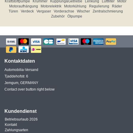
Kraftstoffpumpe
Krümmer
Kupplung&Getriebe
Lenkung
Luftfilter
Motor
Motoraufhängung
Motorelektrik
Motorkühlung
Regulierung
Räder
Türen
Verdeck
Vergaser
Vorderachse
Wischer
Zentralschmierung
Zubehör
Ölpumpe
Kontaktdaten
Automobilia-Versand
Tjaddehofstr. 6
Jemgum, GERMANY
Contact over button right below
Kundendienst
Betriebsurlaub 2026
Kontakt
Zahlungsarten