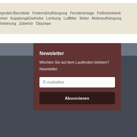
gestell-Blechteile
Federn&Aufhängung
Fensteranlage
Fußhebelwerk
mmer
Kupplung&Getriebe
Lenkung
Luftfilter
Motor
Motoraufhängung
chmierung
Zubehör
Ölpumpe
Newsletter
Möchten Sie auf dem Laufenden bleiben?
Newsletter:
Abonnieren