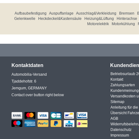
Aufbaubefestigung
Auspuffanlage
Ausschlag&Verkleidung
Bremsen
Gelenkwelle
Heckdeckel&Kastensäule
Heizung&Lüftung
Hinterachse
Motorelektrik
Motorkühlung
Kontaktdaten
Kundendien
Betriebsurlaub 
Automobilia-Versand
Kontakt
Tjaddehofstr. 6
Zahlungsarten
Jemgum, GERMANY
Kundenmeinung
Contact over button right below
Versandkosten 
Sitemap
Anleitung für di
Übersicht Fahrz
AGB
Widerrufsbelehr
Datenschutz
Impressum