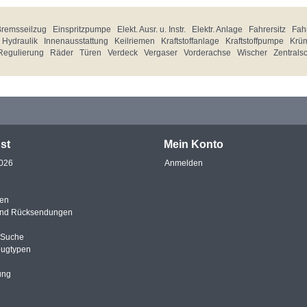
Bremsseilzug
Einspritzpumpe
Elekt. Ausr. u. Instr.
Elektr. Anlage
Fahrersitz
Fahr
Hydraulik
Innenausstattung
Keilriemen
Kraftstoffanlage
Kraftstoffpumpe
Krü
Regulierung
Räder
Türen
Verdeck
Vergaser
Vorderachse
Wischer
Zentrals
st
Mein Konto
2026
Anmelden
en
und Rücksendungen
e Suche
eugtypen
ung