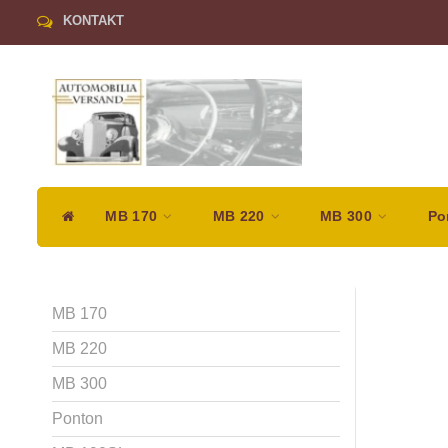
KONTAKT
MB 170
MB 220
MB 300
Po
MB 170
MB 220
MB 300
Ponton