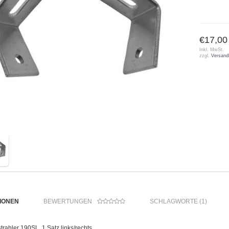
€17,00
Inkl. MwSt.
zzgl.
Versand
IONEN
BEWERTUNGEN
SCHLAGWORTE (1)
trahler 190SL, 1 Satz links/rechts