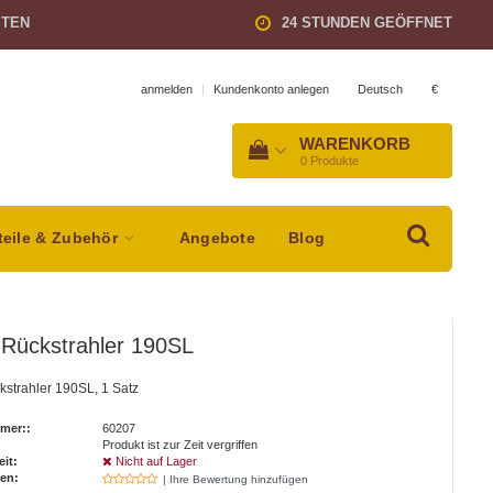
STEN
24 STUNDEN GEÖFFNET
Deutsch
€
anmelden
|
Kundenkonto anlegen
WARENKORB
0
Produkte
teile & Zubehör
Angebote
Blog
 Rückstrahler 190SL
kstrahler 190SL, 1 Satz
mer::
60207
Produkt ist zur Zeit vergriffen
eit:
Nicht auf Lager
en:
| Ihre Bewertung hinzufügen