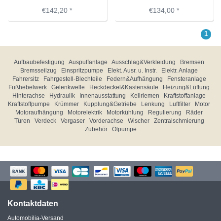
€142,20 *
€134,00 *
1
Aufbaubefestigung
Auspuffanlage
Ausschlag&Verkleidung
Bremsen
Bremsseilzug
Einspritzpumpe
Elekt. Ausr. u. Instr.
Elektr. Anlage
Fahrersitz
Fahrgestell-Blechteile
Federn&Aufhängung
Fensteranlage
Fußhebelwerk
Gelenkwelle
Heckdeckel&Kastensäule
Heizung&Lüftung
Hinterachse
Hydraulik
Innenausstattung
Keilriemen
Kraftstoffanlage
Kraftstoffpumpe
Krümmer
Kupplung&Getriebe
Lenkung
Luftfilter
Motor
Motoraufhängung
Motorelektrik
Motorkühlung
Regulierung
Räder
Türen
Verdeck
Vergaser
Vorderachse
Wischer
Zentralschmierung
Zubehör
Ölpumpe
Kontaktdaten
Automobilia-Versand