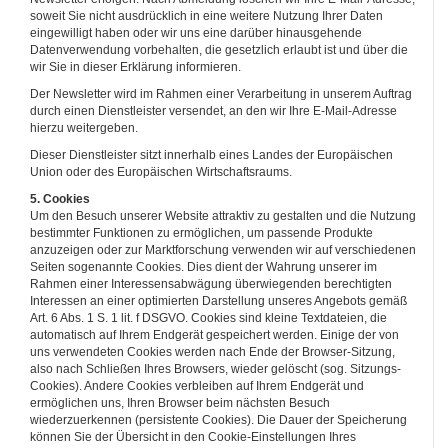
soweit Sie nicht ausdrücklich in eine weitere Nutzung Ihrer Daten
eingewilligt haben oder wir uns eine darüber hinausgehende
Datenverwendung vorbehalten, die gesetzlich erlaubt ist und über die
wir Sie in dieser Erklärung informieren.
Der Newsletter wird im Rahmen einer Verarbeitung in unserem Auftrag
durch einen Dienstleister versendet, an den wir Ihre E-Mail-Adresse
hierzu weitergeben.
Dieser Dienstleister sitzt innerhalb eines Landes der Europäischen
Union oder des Europäischen Wirtschaftsraums.
5. Cookies
Um den Besuch unserer Website attraktiv zu gestalten und die Nutzung
bestimmter Funktionen zu ermöglichen, um passende Produkte
anzuzeigen oder zur Marktforschung verwenden wir auf verschiedenen
Seiten sogenannte Cookies. Dies dient der Wahrung unserer im
Rahmen einer Interessensabwägung überwiegenden berechtigten
Interessen an einer optimierten Darstellung unseres Angebots gemäß
Art. 6 Abs. 1 S. 1 lit. f DSGVO. Cookies sind kleine Textdateien, die
automatisch auf Ihrem Endgerät gespeichert werden. Einige der von
uns verwendeten Cookies werden nach Ende der Browser-Sitzung,
also nach Schließen Ihres Browsers, wieder gelöscht (sog. Sitzungs-
Cookies). Andere Cookies verbleiben auf Ihrem Endgerät und
ermöglichen uns, Ihren Browser beim nächsten Besuch
wiederzuerkennen (persistente Cookies). Die Dauer der Speicherung
können Sie der Übersicht in den Cookie-Einstellungen Ihres