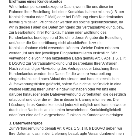
Eröffnung eines Kundenkontos
Wir erheben personenbezogene Daten, wenn Sie uns diese im
Rahmen Ihrer Bestellung, bei einer Kontaktaufnahme mit uns (z.B. per
Kontaktformular oder E-Mail) oder bei Eröffnung eines Kundenkontos
freiwillig mitteilen. Pflichtfelder werden als solche gekennzeichnet, da
wir in diesen Fällen die Daten zwingend zur Vertragsabwicklung, bzw.
zur Bearbeitung Ihrer Kontaktaufnahme oder Eröffnung des
Kundenkontos benötigen und Sie ohne deren Angabe die Bestellung
und/ oder die Kontoeröffnung nicht abschließen, bzw. die
Kontaktaufnahme nicht versenden können. Welche Daten erhoben
werden, ist aus den jeweiligen Eingabeformularen ersichtlich. Wir
verwenden die von ihnen mitgeteilten Daten gemäß Art. 6 Abs. 1 S. 1 lit.
b DSGVO zur Vertragsabwicklung und Bearbeitung Ihrer Anfragen.
Nach vollständiger Abwicklung des Vertrages oder Löschung Ihres
Kundenkontos werden Ihre Daten für die weitere Verarbeitung
eingeschränkt und nach Ablauf der steuer- und handelsrechtlichen
Aufbewahrungsfristen gelöscht, sofern Sie nicht ausdrücklich in eine
weitere Nutzung Ihrer Daten eingewilligt haben oder wir uns eine
darüber hinausgehende Datenverwendung vorbehalten, die gesetzlich
erlaubt ist und über die wir Sie in dieser Erklärung informieren. Die
Löschung Ihres Kundenkontos ist jederzeit möglich und kann entweder
durch eine Nachricht an die unten beschriebene Kontaktmöglichkeit
oder über eine dafür vorgesehene Funktion im Kundenkonto erfolgen.
3. Datenweitergabe
Zur Vertragserfüllung gemäß Art. 6 Abs. 1 S. 1 lit. b DSGVO geben wir
Ihre Daten an das mit der Lieferung beauftragte Versandunternehmen