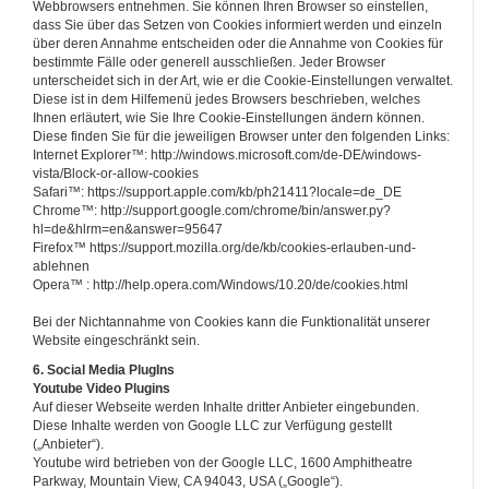
Webbrowsers entnehmen. Sie können Ihren Browser so einstellen,
dass Sie über das Setzen von Cookies informiert werden und einzeln
über deren Annahme entscheiden oder die Annahme von Cookies für
bestimmte Fälle oder generell ausschließen. Jeder Browser
unterscheidet sich in der Art, wie er die Cookie-Einstellungen verwaltet.
Diese ist in dem Hilfemenü jedes Browsers beschrieben, welches
Ihnen erläutert, wie Sie Ihre Cookie-Einstellungen ändern können.
Diese finden Sie für die jeweiligen Browser unter den folgenden Links:
Internet Explorer™: http://windows.microsoft.com/de-DE/windows-
vista/Block-or-allow-cookies
Safari™: https://support.apple.com/kb/ph21411?locale=de_DE
Chrome™: http://support.google.com/chrome/bin/answer.py?
hl=de&hlrm=en&answer=95647
Firefox™ https://support.mozilla.org/de/kb/cookies-erlauben-und-
ablehnen
Opera™ : http://help.opera.com/Windows/10.20/de/cookies.html
Bei der Nichtannahme von Cookies kann die Funktionalität unserer
Website eingeschränkt sein.
6. Social Media PlugIns
Youtube Video Plugins
Auf dieser Webseite werden Inhalte dritter Anbieter eingebunden.
Diese Inhalte werden von Google LLC zur Verfügung gestellt
(„Anbieter“).
Youtube wird betrieben von der Google LLC, 1600 Amphitheatre
Parkway, Mountain View, CA 94043, USA („Google“).