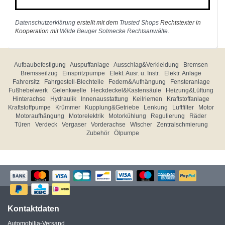
Datenschutzerklärung
erstellt mit dem
Trusted Shops
Rechtstexter in
Kooperation mit
Wilde Beuger Solmecke Rechtsanwälte
.
Aufbaubefestigung
Auspuffanlage
Ausschlag&Verkleidung
Bremsen
Bremsseilzug
Einspritzpumpe
Elekt. Ausr. u. Instr.
Elektr. Anlage
Fahrersitz
Fahrgestell-Blechteile
Federn&Aufhängung
Fensteranlage
Fußhebelwerk
Gelenkwelle
Heckdeckel&Kastensäule
Heizung&Lüftung
Hinterachse
Hydraulik
Innenausstattung
Keilriemen
Kraftstoffanlage
Kraftstoffpumpe
Krümmer
Kupplung&Getriebe
Lenkung
Luftfilter
Motor
Motoraufhängung
Motorelektrik
Motorkühlung
Regulierung
Räder
Türen
Verdeck
Vergaser
Vorderachse
Wischer
Zentralschmierung
Zubehör
Ölpumpe
Kontaktdaten
Automobilia-Versand