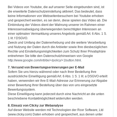
Bei Videos von Youtube, die auf unserer Seite eingebunden sind, ist
die erweiterte Datenschutzeinstellung aktiviert. Das bedeutet, dass
keine Informationen von Webseitenbesuchern bei Youtube erhoben
und gespeichert werden, es sei denn, diese spielen das Video ab. Die
Einbindung der Videos dient der Wahrung unserer im Rahmen einer
Interessensabwägung überwiegenden berechtigten Interessen an
einer optimalen Vermarktung unseres Angebots gemäß Art. 6 Abs. 1 S.
1 lit. f DSGVO.
Zweck und Umfang der Datenerhebung und die weitere Verarbeitung
und Nutzung der Daten durch die Anbieter sowie Ihre diesbezüglichen
Rechte und Einstellungsmöglichkeiten zum Schutz Ihrer Privatsphäre
entnehmen Sie bitte den Datenschutzhinweisen von Google
http://www.google.com/intl/de/+/policy/+1button.html
.
7. Versand von Bewertungserinnerungen per E-Mail
Sofern Sie uns hierzu während oder nach Ihrer Bestellung Ihre
ausdrückliche Einwilligung gemäß Art. 6 Abs. 1 S. 1 lit. a DSGVO erteilt
haben, verwenden wir Ihre E-Mail-Adresse zur Erinnerung zur Abgabe
einer Bewertung Ihrer Bestellung über das von uns eingesetzte
Bewertungssystem.
Diese Einwilligung kann jederzeit durch eine Nachricht an die unten
beschriebene Kontaktmöglichkeit widerrufen werden.
8. Einsatz von Clicky zur Webanalyse
Auf dieser Website werden mit Technologien der Roxr Software, Ltd
(www.clicky.com) Daten erhoben und gespeichert, aus denen unter