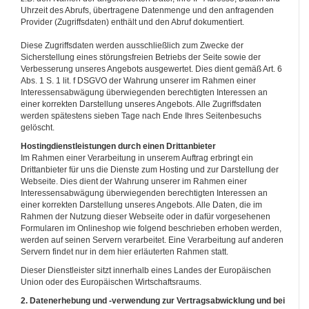
Uhrzeit des Abrufs, übertragene Datenmenge und den anfragenden
Provider (Zugriffsdaten) enthält und den Abruf dokumentiert.
Diese Zugriffsdaten werden ausschließlich zum Zwecke der
Sicherstellung eines störungsfreien Betriebs der Seite sowie der
Verbesserung unseres Angebots ausgewertet. Dies dient gemäß Art. 6
Abs. 1 S. 1 lit. f DSGVO der Wahrung unserer im Rahmen einer
Interessensabwägung überwiegenden berechtigten Interessen an
einer korrekten Darstellung unseres Angebots. Alle Zugriffsdaten
werden spätestens sieben Tage nach Ende Ihres Seitenbesuchs
gelöscht.
Hostingdienstleistungen durch einen Drittanbieter
Im Rahmen einer Verarbeitung in unserem Auftrag erbringt ein
Drittanbieter für uns die Dienste zum Hosting und zur Darstellung der
Webseite. Dies dient der Wahrung unserer im Rahmen einer
Interessensabwägung überwiegenden berechtigten Interessen an
einer korrekten Darstellung unseres Angebots. Alle Daten, die im
Rahmen der Nutzung dieser Webseite oder in dafür vorgesehenen
Formularen im Onlineshop wie folgend beschrieben erhoben werden,
werden auf seinen Servern verarbeitet. Eine Verarbeitung auf anderen
Servern findet nur in dem hier erläuterten Rahmen statt.
Dieser Dienstleister sitzt innerhalb eines Landes der Europäischen
Union oder des Europäischen Wirtschaftsraums.
2. Datenerhebung und -verwendung zur Vertragsabwicklung und bei