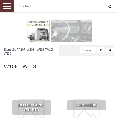
Toggle
navigation
Startseite
/
R107, W108 - W116
/
W108 -
Deutsch
€
W113
W108 - W113
BELEUCHTUNG,
KAROSSERIE
WISCHER