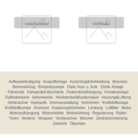
INNENRAUM
ANTRIEB
Aufbaubefestigung
Auspuffanlage
Ausschlag&Verkleidung
Bremsen
Bremsseilzug
Einspritzpumpe
Elekt. Ausr. u. Instr.
Elektr. Anlage
Fahrersitz
Fahrgestell-Blechteile
Federn&Aufhängung
Fensteranlage
Fußhebelwerk
Gelenkwelle
Heckdeckel&Kastensäule
Heizung&Lüftung
Hinterachse
Hydraulik
Innenausstattung
Keilriemen
Kraftstoffanlage
Kraftstoffpumpe
Krümmer
Kupplung&Getriebe
Lenkung
Luftfilter
Motor
Motoraufhängung
Motorelektrik
Motorkühlung
Regulierung
Räder
Türen
Verdeck
Vergaser
Vorderachse
Wischer
Zentralschmierung
Zubehör
Ölpumpe