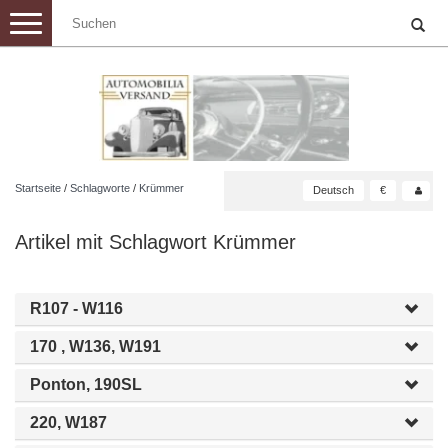
Toggle
navigation
Startseite
/
Schlagworte
/
Krümmer
Deutsch
€
Artikel mit Schlagwort Krümmer
R107 - W116
170 , W136, W191
Ponton, 190SL
220, W187