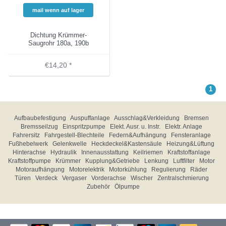
mail wenn auf lager
Dichtung Krümmer-
Saugrohr 180a, 190b
€14,20 *
1
Aufbaubefestigung
Auspuffanlage
Ausschlag&Verkleidung
Bremsen
Bremsseilzug
Einspritzpumpe
Elekt. Ausr. u. Instr.
Elektr. Anlage
Fahrersitz
Fahrgestell-Blechteile
Federn&Aufhängung
Fensteranlage
Fußhebelwerk
Gelenkwelle
Heckdeckel&Kastensäule
Heizung&Lüftung
Hinterachse
Hydraulik
Innenausstattung
Keilriemen
Kraftstoffanlage
Kraftstoffpumpe
Krümmer
Kupplung&Getriebe
Lenkung
Luftfilter
Motor
Motoraufhängung
Motorelektrik
Motorkühlung
Regulierung
Räder
Türen
Verdeck
Vergaser
Vorderachse
Wischer
Zentralschmierung
Zubehör
Ölpumpe