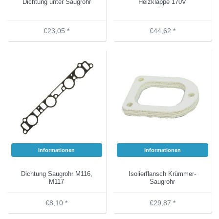
Dichtung unter Saugrohr
Heizklappe 170V
€23,05 *
€44,62 *
Informationen
Informationen
Dichtung Saugrohr M116,
Isolierflansch Krümmer-
M117
Saugrohr
€8,10 *
€29,87 *