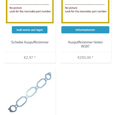
mail wenn auf lager
Informationen
Scheibe Auspuffkrümmer
Auspuffkrümmer hinten
W187
€2,97 *
€293,00 *