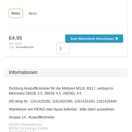
Reinz
Ajusa
€4,95
Zum Warenkorb hinzufügen
Inkl. MwSt.
zzgl.
Versandkosten
Informationen
Dichtung Auspuffkrümmer für die Motoren M116, M117, verbaut in
Mercedes 280SE 3.5, 280SE 4.5, 280SEL 4.5
DB Vergl.Nr.: 1161420260, 1161420280, 1161420160, 1161420460
Wahlweise von REINZ oder Ajusa lieferbar - bitte oben auswählen
Gruppe 14 , Auspuffkrümmer
GPSR-Informationen:
REINZ Dichtungs GmbH