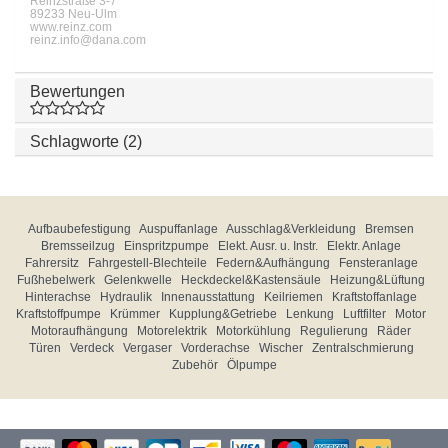
Reinzstraße 3-7
89233 Neu-Ulm
www.reinz.com
reinz.info@dana.com
Bewertungen
Schlagworte (2)
Aufbaubefestigung
Auspuffanlage
Ausschlag&Verkleidung
Bremsen
Bremsseilzug
Einspritzpumpe
Elekt. Ausr. u. Instr.
Elektr. Anlage
Fahrersitz
Fahrgestell-Blechteile
Federn&Aufhängung
Fensteranlage
Fußhebelwerk
Gelenkwelle
Heckdeckel&Kastensäule
Heizung&Lüftung
Hinterachse
Hydraulik
Innenausstattung
Keilriemen
Kraftstoffanlage
Kraftstoffpumpe
Krümmer
Kupplung&Getriebe
Lenkung
Luftfilter
Motor
Motoraufhängung
Motorelektrik
Motorkühlung
Regulierung
Räder
Türen
Verdeck
Vergaser
Vorderachse
Wischer
Zentralschmierung
Zubehör
Ölpumpe