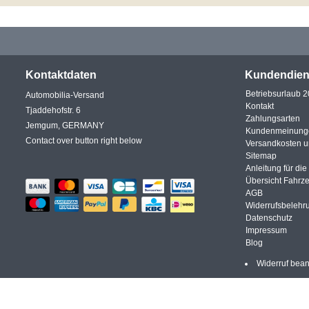
Kontaktdaten
Kundendien
Betriebsurlaub 
Automobilia-Versand
Kontakt
Tjaddehofstr. 6
Zahlungsarten
Jemgum, GERMANY
Kundenmeinung
Contact over button right below
Versandkosten 
Sitemap
Anleitung für di
Übersicht Fahrz
AGB
Widerrufsbelehr
Datenschutz
Impressum
Blog
Widerruf bea