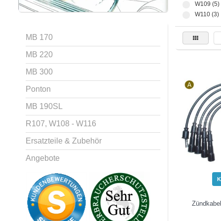
W109 (5)
W110 (3)
MB 170
MB 220
MB 300
Ponton
MB 190SL
R107, W108 - W116
Ersatzteile & Zubehör
Angebote
K
Zündkabel