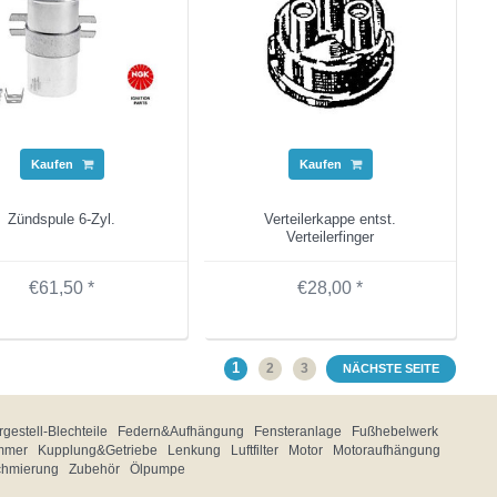
Kaufen
Kaufen
Zündspule 6-Zyl.
Verteilerkappe entst.
Verteilerfinger
€61,50 *
€28,00 *
1
2
3
NÄCHSTE SEITE
gestell-Blechteile
Federn&Aufhängung
Fensteranlage
Fußhebelwerk
mmer
Kupplung&Getriebe
Lenkung
Luftfilter
Motor
Motoraufhängung
chmierung
Zubehör
Ölpumpe