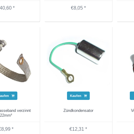
40,60 *
€8,05 *
aufen
Kaufen
asseband verzinnt
Zündkondensator
V
22mm²
€8,99 *
€12,31 *