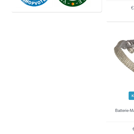
€
K
Batterie-M