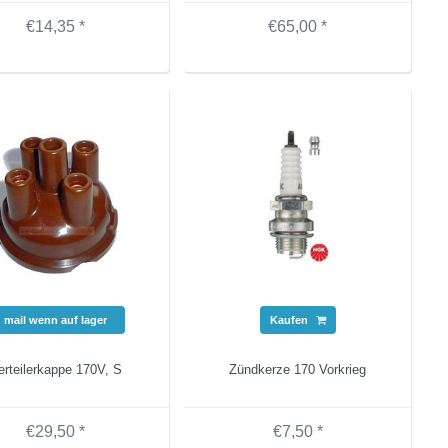
€14,35 *
€65,00 *
mail wenn auf lager
Kaufen
erteilerkappe 170V, S
Zündkerze 170 Vorkrieg
€29,50 *
€7,50 *