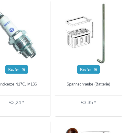
Kaufen
Kaufen
ündkerze N17C, M136
Spannschraube (Batterie)
€3,24 *
€3,35 *