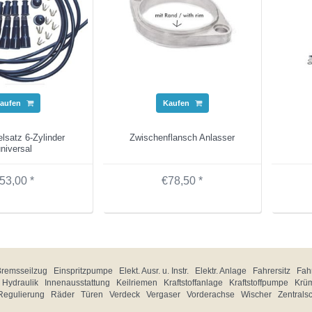
aufen
Kaufen
lsatz 6-Zylinder
Zwischenflansch Anlasser
niversal
53,00 *
€78,50 *
Bremsseilzug
Einspritzpumpe
Elekt. Ausr. u. Instr.
Elektr. Anlage
Fahrersitz
Fahr
Hydraulik
Innenausstattung
Keilriemen
Kraftstoffanlage
Kraftstoffpumpe
Krü
Regulierung
Räder
Türen
Verdeck
Vergaser
Vorderachse
Wischer
Zentrals