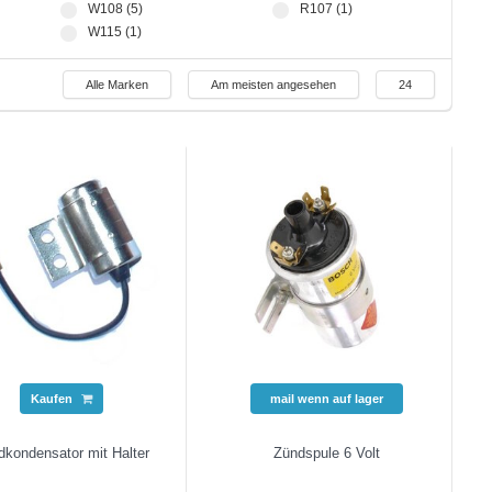
W108 (5)
R107 (1)
W115 (1)
Alle Marken
Am meisten angesehen
24
Kaufen
mail wenn auf lager
dkondensator mit Halter
Zündspule 6 Volt