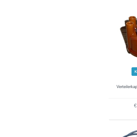
K
Verteilerk
€