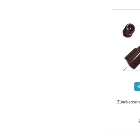
K
Zündkerzen