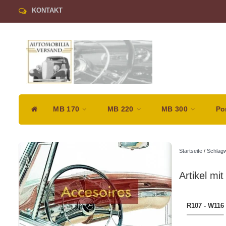
KONTAKT
MB 170
MB 220
MB 300
Po
Startseite
/
Schlagw
Artikel mi
R107 - W116