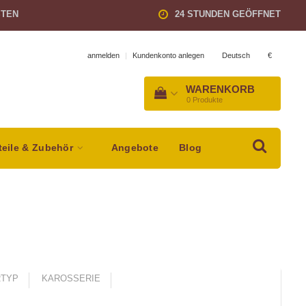
STEN
24 STUNDEN GEÖFFNET
Deutsch
€
anmelden
|
Kundenkonto anlegen
WARENKORB
0
Produkte
teile & Zubehör
Angebote
Blog
TYP
KAROSSERIE