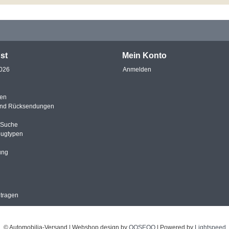
st
Mein Konto
2026
Anmelden
en
und Rücksendungen
e Suche
eugtypen
ung
ntragen
© Automobilia-Versand | Webshop design by
OOSEOO
| Powered by
Lightspeed