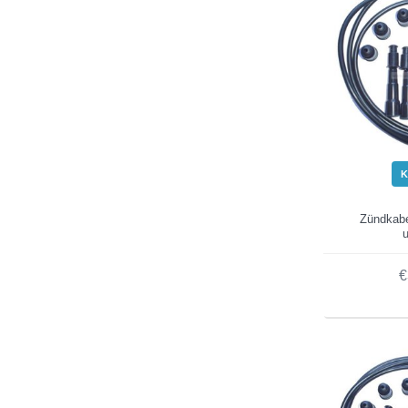
K
Zündkabe
u
€