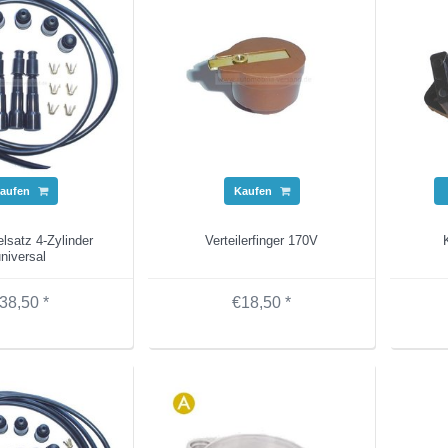
aufen
Kaufen
lsatz 4-Zylinder
Verteilerfinger 170V
niversal
38,50 *
€18,50 *