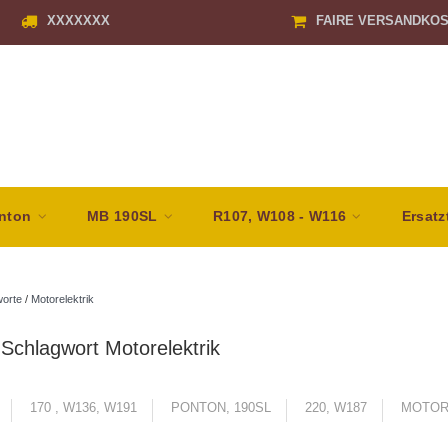
XXXXXXX
FAIRE VERSANDKO
nton
MB 190SL
R107, W108 - W116
Ersatz
orte
/
Motorelektrik
t Schlagwort Motorelektrik
170 , W136, W191
PONTON, 190SL
220, W187
MOTOR