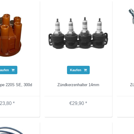
aufen
Kaufen
appe 220S SE, 300d
Zündkerzenhalter 14mm
Z
23,80 *
€29,90 *