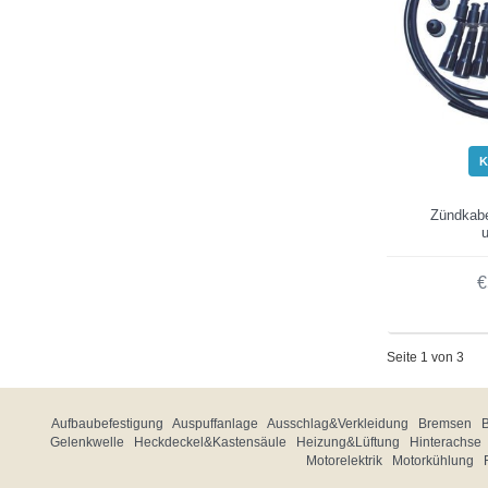
K
Zündkabe
u
€
Seite 1 von 3
Aufbaubefestigung
Auspuffanlage
Ausschlag&Verkleidung
Bremsen
Gelenkwelle
Heckdeckel&Kastensäule
Heizung&Lüftung
Hinterachse
Motorelektrik
Motorkühlung