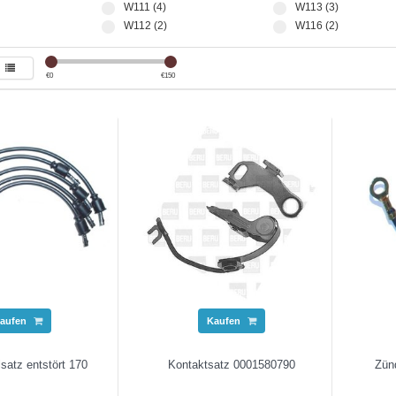
W111 (4)
W113 (3)
W112 (2)
W116 (2)
€
0
€
150
aufen
Kaufen
satz entstört 170
Kontaktsatz 0001580790
Zün