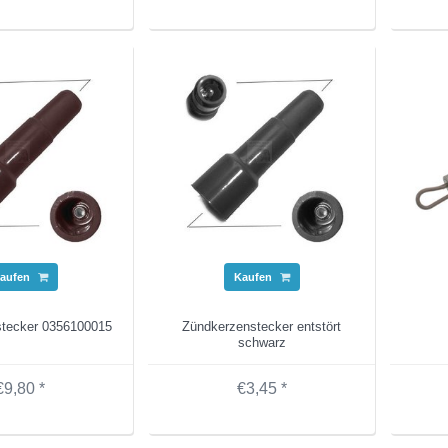
aufen
Kaufen
stecker 0356100015
Zündkerzenstecker entstört
schwarz
€9,80 *
€3,45 *