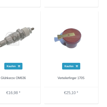
Kaufen
Kaufen
Glühkerze OM636
Verteilerfinger 170S
€16,98 *
€25,10 *