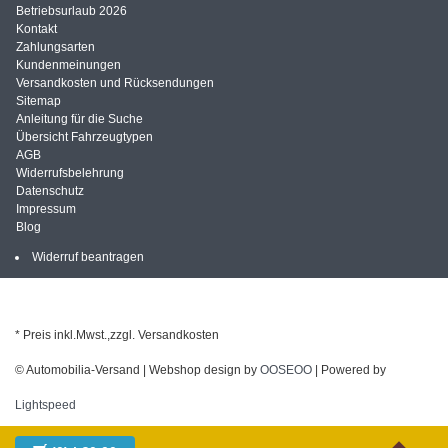
Betriebsurlaub 2026
Kontakt
Zahlungsarten
Kundenmeinungen
Versandkosten und Rücksendungen
Sitemap
Anleitung für die Suche
Übersicht Fahrzeugtypen
AGB
Widerrufsbelehrung
Datenschutz
Impressum
Blog
Widerruf beantragen
* Preis inkl.Mwst.,zzgl. Versandkosten
© Automobilia-Versand | Webshop design by
OOSEOO
| Powered by
Lightspeed