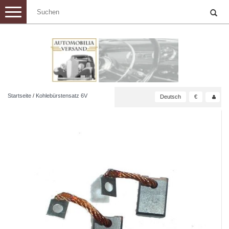
Toggle
navigation
Startseite
/
Kohlebürstensatz 6V
Deutsch
€