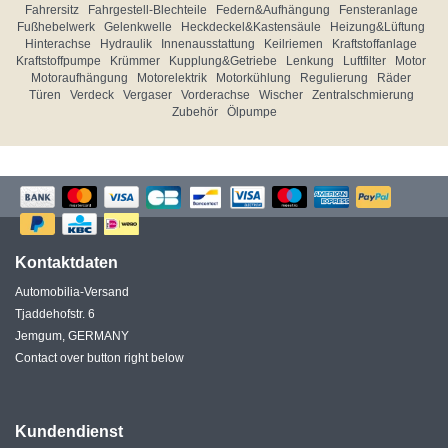
Fahrersitz
Fahrgestell-Blechteile
Federn&Aufhängung
Fensteranlage
Fußhebelwerk
Gelenkwelle
Heckdeckel&Kastensäule
Heizung&Lüftung
Hinterachse
Hydraulik
Innenausstattung
Keilriemen
Kraftstoffanlage
Kraftstoffpumpe
Krümmer
Kupplung&Getriebe
Lenkung
Luftfilter
Motor
Motoraufhängung
Motorelektrik
Motorkühlung
Regulierung
Räder
Türen
Verdeck
Vergaser
Vorderachse
Wischer
Zentralschmierung
Zubehör
Ölpumpe
Kontaktdaten
Automobilia-Versand
Tjaddehofstr. 6
Jemgum, GERMANY
Contact over button right below
Kundendienst