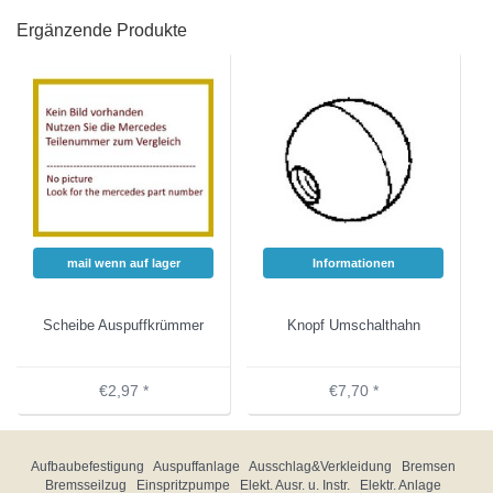
Ergänzende Produkte
mail wenn auf lager
Informationen
Scheibe Auspuffkrümmer
Knopf Umschalthahn
€2,97 *
€7,70 *
Aufbaubefestigung
Auspuffanlage
Ausschlag&Verkleidung
Bremsen
Bremsseilzug
Einspritzpumpe
Elekt. Ausr. u. Instr.
Elektr. Anlage