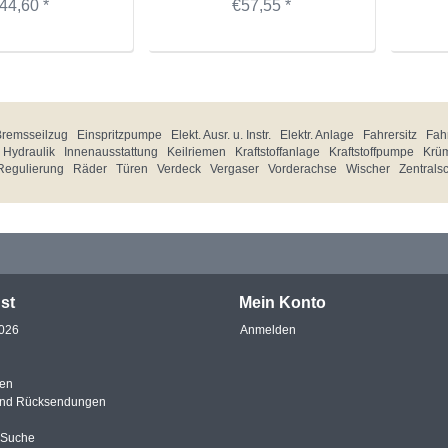
44,60 *
€57,55 *
Bremsseilzug
Einspritzpumpe
Elekt. Ausr. u. Instr.
Elektr. Anlage
Fahrersitz
Fahr
Hydraulik
Innenausstattung
Keilriemen
Kraftstoffanlage
Kraftstoffpumpe
Krü
Regulierung
Räder
Türen
Verdeck
Vergaser
Vorderachse
Wischer
Zentrals
st
Mein Konto
2026
Anmelden
en
und Rücksendungen
e Suche