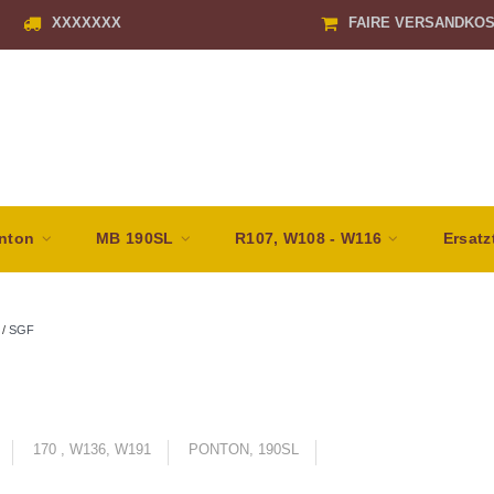
XXXXXXX
FAIRE VERSANDKO
nton
MB 190SL
R107, W108 - W116
Ersatz
/
SGF
170 , W136, W191
PONTON, 190SL