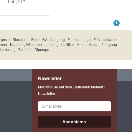
€56,30 *
1
gestell-Blechteile
Federn&Aufhängung
Fensteranlage
Fußhebelwerk
mmer
Kupplung&Getriebe
Lenkung
Luftfilter
Motor
Motoraufhängung
chmierung
Zubehör
Ölpumpe
Newsletter
Möchten Sie auf dem Laufenden bleiben?
Newsletter:
Abonnieren