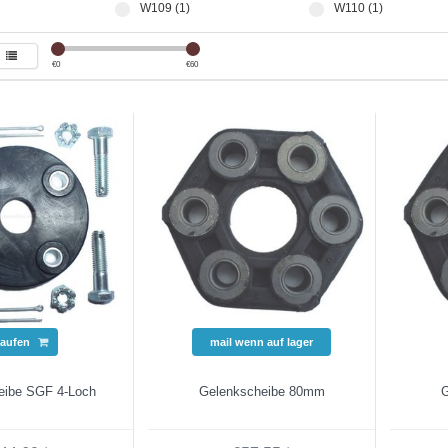
W109 (1)
W110 (1)
€
0
€
60
aufen
mail wenn auf lager
eibe SGF 4-Loch
Gelenkscheibe 80mm
G