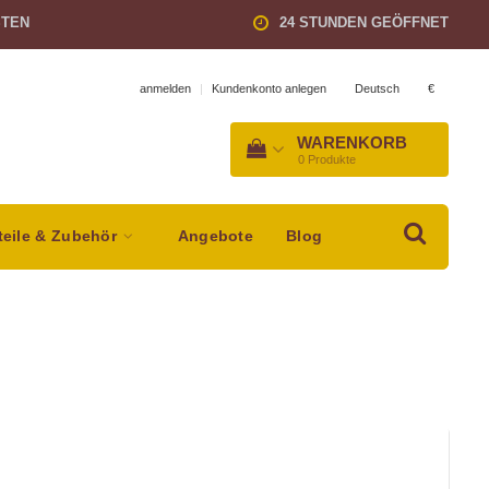
STEN
24 STUNDEN GEÖFFNET
Deutsch
€
anmelden
|
Kundenkonto anlegen
WARENKORB
0
Produkte
teile & Zubehör
Angebote
Blog