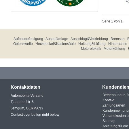
€
Seite 1 von 1
Aufbaubefestigung
Auspuffanlage
Ausschlag&Verkleidung
Bremsen
Gelenkwelle
Heckdeckel&Kastensäule
Heizung&Lüftung
Hinterachse
Motorelektrik
Motorkühlung
Kontaktdaten
Kundendien
Betriebsurlaub 
Automobilia-Versand
Kontakt
Tjaddehofstr. 6
Zahlungsarten
Jemgum, GERMANY
Kundenmeinung
Contact over button right below
Versandkosten 
Sitemap
Anleitung für di