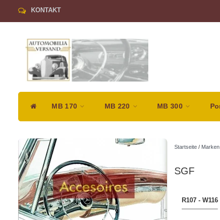
KONTAKT
MB 170
MB 220
MB 300
Po
Startseite
/
Marken
SGF
R107 - W116