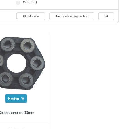
W111 (1)
Alle Marken
Am meisten angesehen
24
Kaufen
elenkscheibe 90mm