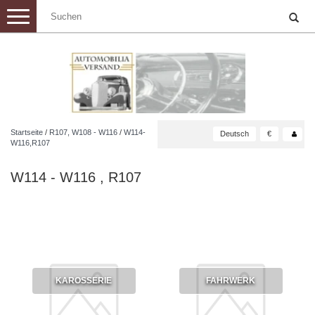
Toggle
navigation
Startseite
/
R107, W108 - W116
/
W114-
Deutsch
€
W116,R107
W114 - W116 , R107
KAROSSERIE
FAHRWERK