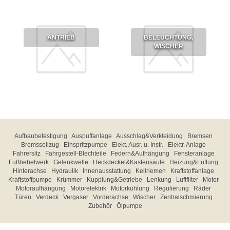
ANTRIEB
BELEUCHTUNG,
WISCHER
Aufbaubefestigung
Auspuffanlage
Ausschlag&Verkleidung
Bremsen
Bremsseilzug
Einspritzpumpe
Elekt. Ausr. u. Instr.
Elektr. Anlage
Fahrersitz
Fahrgestell-Blechteile
Federn&Aufhängung
Fensteranlage
Fußhebelwerk
Gelenkwelle
Heckdeckel&Kastensäule
Heizung&Lüftung
Hinterachse
Hydraulik
Innenausstattung
Keilriemen
Kraftstoffanlage
Kraftstoffpumpe
Krümmer
Kupplung&Getriebe
Lenkung
Luftfilter
Motor
Motoraufhängung
Motorelektrik
Motorkühlung
Regulierung
Räder
Türen
Verdeck
Vergaser
Vorderachse
Wischer
Zentralschmierung
Zubehör
Ölpumpe