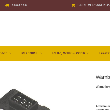
XXXXXXX
FAIRE VERSANDKO
nton
MB 190SL
R107, W108 - W116
Ersatz
Warnbl
Warnblinkg
Artikelnum
Lieferzeit: