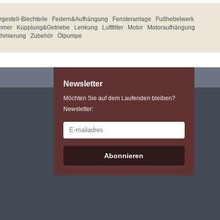
gestell-Blechteile
Federn&Aufhängung
Fensteranlage
Fußhebelwerk
mmer
Kupplung&Getriebe
Lenkung
Luftfilter
Motor
Motoraufhängung
chmierung
Zubehör
Ölpumpe
Newsletter
Möchten Sie auf dem Laufenden bleiben?
Newsletter:
Abonnieren