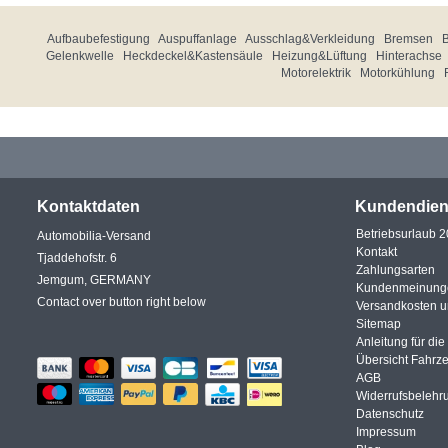
Aufbaubefestigung
Auspuffanlage
Ausschlag&Verkleidung
Bremsen
Gelenkwelle
Heckdeckel&Kastensäule
Heizung&Lüftung
Hinterachse
Motorelektrik
Motorkühlung
Kontaktdaten
Kundendien
Betriebsurlaub 
Automobilia-Versand
Kontakt
Tjaddehofstr. 6
Zahlungsarten
Jemgum, GERMANY
Kundenmeinung
Contact over button right below
Versandkosten 
Sitemap
Anleitung für di
Übersicht Fahrz
AGB
Widerrufsbelehr
Datenschutz
Impressum