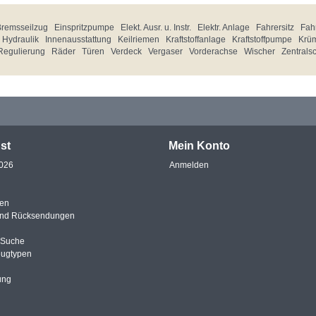
Bremsseilzug
Einspritzpumpe
Elekt. Ausr. u. Instr.
Elektr. Anlage
Fahrersitz
Fahr
Hydraulik
Innenausstattung
Keilriemen
Kraftstoffanlage
Kraftstoffpumpe
Krü
Regulierung
Räder
Türen
Verdeck
Vergaser
Vorderachse
Wischer
Zentrals
st
Mein Konto
2026
Anmelden
en
und Rücksendungen
e Suche
eugtypen
ung