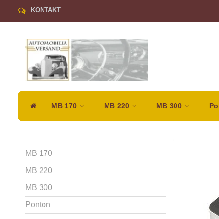
KONTAKT
MB 170
MB 220
MB 300
Po
MB 170
MB 220
MB 300
Ponton