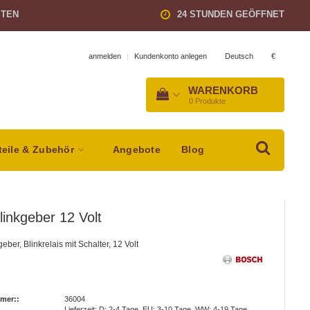
STEN
24 STUNDEN GEÖFFNET
Deutsch
€
anmelden
|
Kundenkonto anlegen
WARENKORB
0
Produkte
teile & Zubehör
Angebote
Blog
inkgeber 12 Volt
eber, Blinkrelais mit Schalter, 12 Volt
mer::
36004
Lieferzeit: D: 2-4 Tage, EU: 3-10 Tage, WW: 4-19 Tage