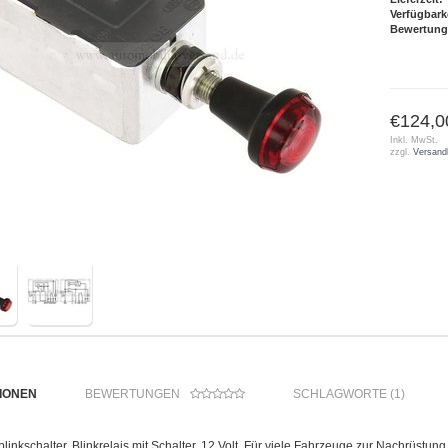
Verfügbark
Bewertung
€124,0
Inkl. MwSt.
zzgl.
Versand
IONEN
BEWERTUNGEN
SCHLAGWORTE (1)
inkschalter, Blinkrelais mit Schalter, 12 Volt. Für viele Fahrzeuge zur Nachrüstung