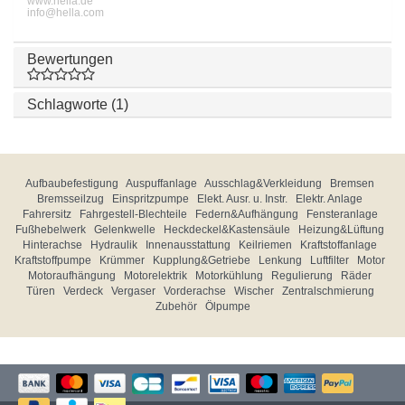
www.hella.de
info@hella.com
Bewertungen
Schlagworte (1)
Aufbaubefestigung
Auspuffanlage
Ausschlag&Verkleidung
Bremsen
Bremsseilzug
Einspritzpumpe
Elekt. Ausr. u. Instr.
Elektr. Anlage
Fahrersitz
Fahrgestell-Blechteile
Federn&Aufhängung
Fensteranlage
Fußhebelwerk
Gelenkwelle
Heckdeckel&Kastensäule
Heizung&Lüftung
Hinterachse
Hydraulik
Innenausstattung
Keilriemen
Kraftstoffanlage
Kraftstoffpumpe
Krümmer
Kupplung&Getriebe
Lenkung
Luftfilter
Motor
Motoraufhängung
Motorelektrik
Motorkühlung
Regulierung
Räder
Türen
Verdeck
Vergaser
Vorderachse
Wischer
Zentralschmierung
Zubehör
Ölpumpe