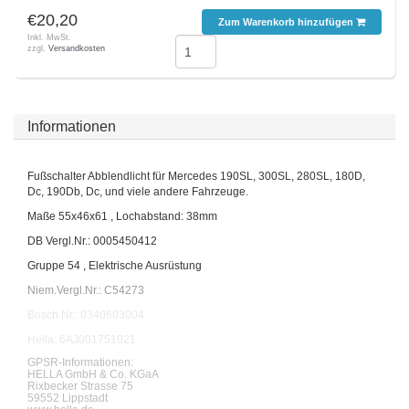
€20,20
Zum Warenkorb hinzufügen
Inkl. MwSt.
zzgl.
Versandkosten
Informationen
Fußschalter Abblendlicht für Mercedes 190SL, 300SL, 280SL, 180D,
Dc, 190Db, Dc, und viele andere Fahrzeuge.
Maße 55x46x61 , Lochabstand: 38mm
DB Vergl.Nr.: 0005450412
Gruppe 54 , Elektrische Ausrüstung
Niem.Vergl.Nr.: C54273
Bosch Nr.: 0340603004
Hella: 6AJ001751021
GPSR-Informationen:
HELLA GmbH & Co. KGaA
Rixbecker Strasse 75
59552 Lippstadt