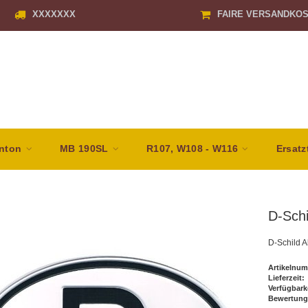
XXXXXXX
FAIRE VERSANDKO
nton
MB 190SL
R107, W108 - W116
Ersatz
D-Schi
D-Schild A
Artikelnum
Lieferzeit:
Verfügbark
Bewertung