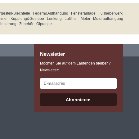
gestell-Blechteile
Federn&Aufhängung
Fensteranlage
Fußhebelwerk
mmer
Kupplung&Getriebe
Lenkung
Luftfilter
Motor
Motoraufhängung
chmierung
Zubehör
Ölpumpe
Newsletter
Möchten Sie auf dem Laufenden bleiben?
Newsletter:
Abonnieren