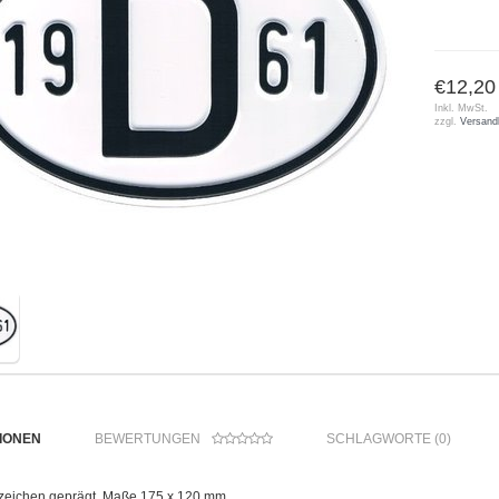
€12,20
Inkl. MwSt.
zzgl.
Versand
IONEN
BEWERTUNGEN
SCHLAGWORTE (0)
eichen geprägt, Maße 175 x 120 mm