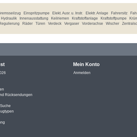
Bremsseilzug
Einspritzpumpe
Elekt. Ausr. u. Instr.
Elektr. Anlage
Fahrersitz
Fahr
Hydraulik
Innenausstattung
Keilriemen
Kraftstoffanlage
Kraftstoffpumpe
Krü
Regulierung
Räder
Türen
Verdeck
Vergaser
Vorderachse
Wischer
Zentrals
st
Mein Konto
2026
Anmelden
en
und Rücksendungen
e Suche
eugtypen
ung