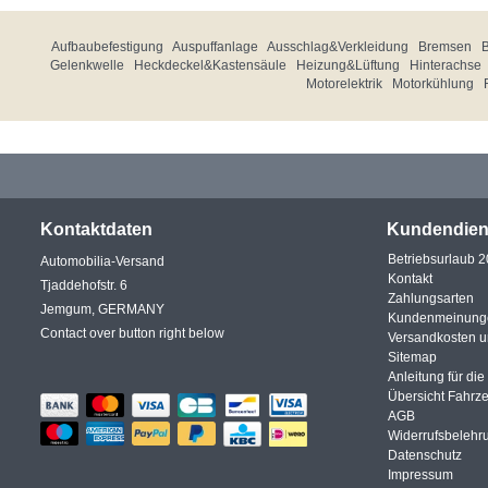
Aufbaubefestigung
Auspuffanlage
Ausschlag&Verkleidung
Bremsen
Gelenkwelle
Heckdeckel&Kastensäule
Heizung&Lüftung
Hinterachse
Motorelektrik
Motorkühlung
Kontaktdaten
Kundendien
Betriebsurlaub 
Automobilia-Versand
Kontakt
Tjaddehofstr. 6
Zahlungsarten
Jemgum, GERMANY
Kundenmeinung
Contact over button right below
Versandkosten 
Sitemap
Anleitung für di
Übersicht Fahrz
AGB
Widerrufsbelehr
Datenschutz
Impressum