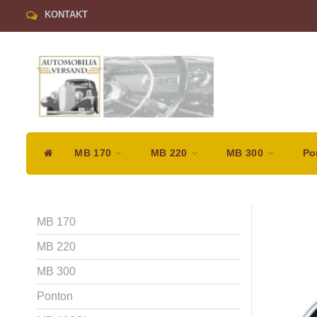
KONTAKT
MB 170
MB 220
MB 300
Po
MB 170
MB 220
MB 300
Ponton