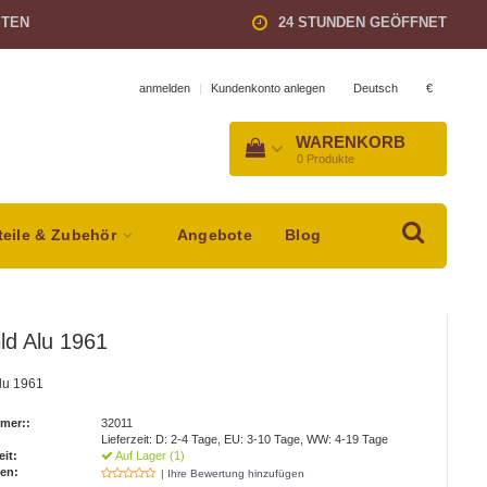
STEN
24 STUNDEN GEÖFFNET
Deutsch
€
anmelden
|
Kundenkonto anlegen
WARENKORB
0
Produkte
teile & Zubehör
Angebote
Blog
ld Alu 1961
lu 1961
mer::
32011
Lieferzeit: D: 2-4 Tage, EU: 3-10 Tage, WW: 4-19 Tage
eit:
Auf Lager (1)
en:
| Ihre Bewertung hinzufügen