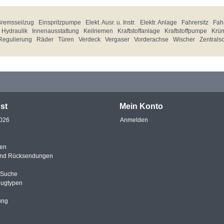
Bremsseilzug
Einspritzpumpe
Elekt. Ausr. u. Instr.
Elektr. Anlage
Fahrersitz
Fahr
Hydraulik
Innenausstattung
Keilriemen
Kraftstoffanlage
Kraftstoffpumpe
Krü
Regulierung
Räder
Türen
Verdeck
Vergaser
Vorderachse
Wischer
Zentrals
st
Mein Konto
2026
Anmelden
en
und Rücksendungen
e Suche
eugtypen
ung