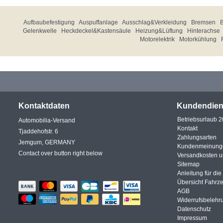
Aufbaubefestigung
Auspuffanlage
Ausschlag&Verkleidung
Bremsen
Gelenkwelle
Heckdeckel&Kastensäule
Heizung&Lüftung
Hinterachse
Motorelektrik
Motorkühlung
Kontaktdaten
Kundendien
Betriebsurlaub 
Automobilia-Versand
Kontakt
Tjaddehofstr. 6
Zahlungsarten
Jemgum, GERMANY
Kundenmeinung
Contact over button right below
Versandkosten 
Sitemap
Anleitung für di
Übersicht Fahrz
AGB
Widerrufsbelehr
Datenschutz
Impressum