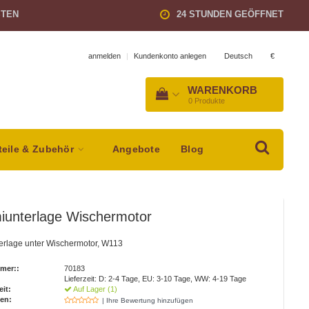
STEN
24 STUNDEN GEÖFFNET
Deutsch
€
anmelden
|
Kundenkonto anlegen
WARENKORB
0
Produkte
teile & Zubehör
Angebote
Blog
unterlage Wischermotor
rlage unter Wischermotor, W113
mer::
70183
Lieferzeit: D: 2-4 Tage, EU: 3-10 Tage, WW: 4-19 Tage
eit:
Auf Lager (1)
en:
| Ihre Bewertung hinzufügen