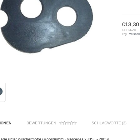
€13,30
Inkl. MwSt.
zzgl.
Versand
IONEN
BEWERTUNGEN
SCHLAGWORTE (2)
age unter Wischermotor (Moosgummi) Mercedes 230SL - 280SL