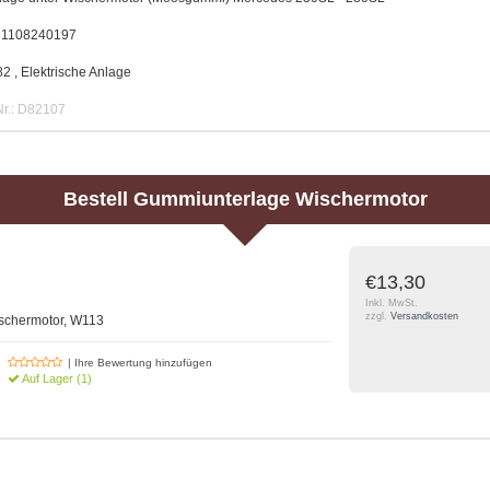
. 1108240197
 , Elektrische Anlage
Nr.: D82107
Bestell
Gummiunterlage Wischermotor
€13,30
Inkl. MwSt.
zzgl.
Versandkosten
schermotor, W113
| Ihre Bewertung hinzufügen
Auf Lager (1)