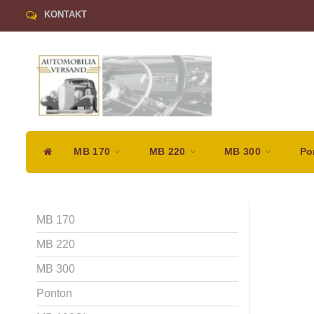
KONTAKT
MB 170
MB 220
MB 300
Po
MB 170
MB 220
MB 300
Ponton