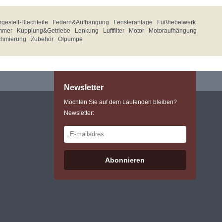
gestell-Blechteile
Federn&Aufhängung
Fensteranlage
Fußhebelwerk
mmer
Kupplung&Getriebe
Lenkung
Luftfilter
Motor
Motoraufhängung
chmierung
Zubehör
Ölpumpe
Newsletter
Möchten Sie auf dem Laufenden bleiben?
Newsletter:
Abonnieren