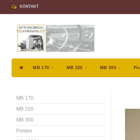
KONTAKT
MB 170
MB 220
MB 300
Po
MB 170
MB 220
MB 300
Ponton