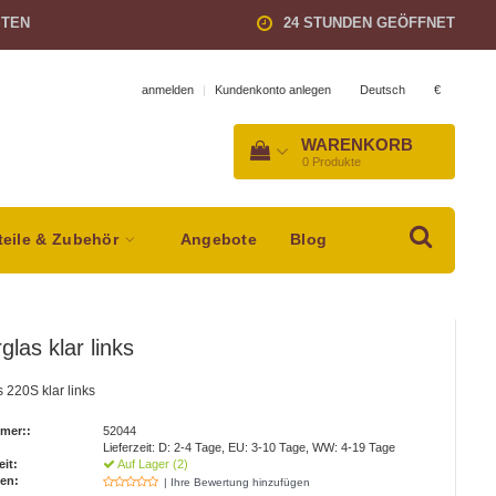
STEN
24 STUNDEN GEÖFFNET
Deutsch
€
anmelden
|
Kundenkonto anlegen
WARENKORB
0
Produkte
teile & Zubehör
Angebote
Blog
glas klar links
s 220S klar links
mer::
52044
Lieferzeit: D: 2-4 Tage, EU: 3-10 Tage, WW: 4-19 Tage
eit:
Auf Lager (2)
en:
| Ihre Bewertung hinzufügen