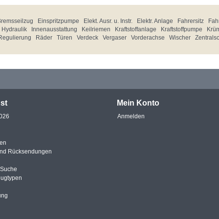
Bremsseilzug
Einspritzpumpe
Elekt. Ausr. u. Instr.
Elektr. Anlage
Fahrersitz
Fahr
Hydraulik
Innenausstattung
Keilriemen
Kraftstoffanlage
Kraftstoffpumpe
Krü
Regulierung
Räder
Türen
Verdeck
Vergaser
Vorderachse
Wischer
Zentrals
st
Mein Konto
2026
Anmelden
en
und Rücksendungen
e Suche
eugtypen
ung