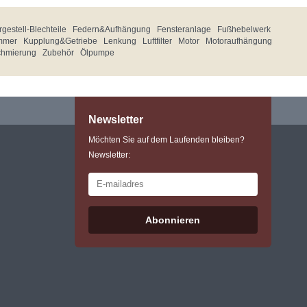
gestell-Blechteile
Federn&Aufhängung
Fensteranlage
Fußhebelwerk
mmer
Kupplung&Getriebe
Lenkung
Luftfilter
Motor
Motoraufhängung
chmierung
Zubehör
Ölpumpe
Newsletter
Möchten Sie auf dem Laufenden bleiben?
Newsletter:
Abonnieren