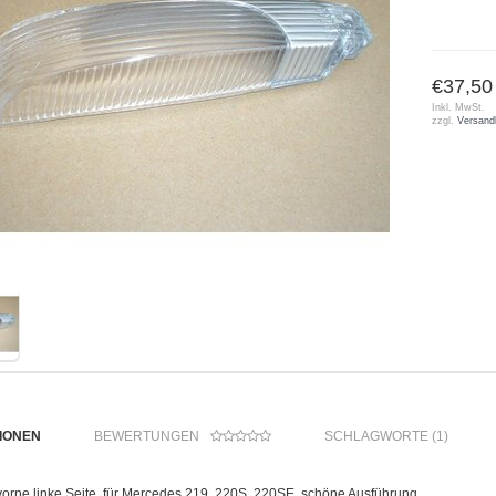
€37,50
Inkl. MwSt.
zzgl.
Versand
IONEN
BEWERTUNGEN
SCHLAGWORTE (1)
vorne linke Seite, für Mercedes 219, 220S, 220SE, schöne Ausführung