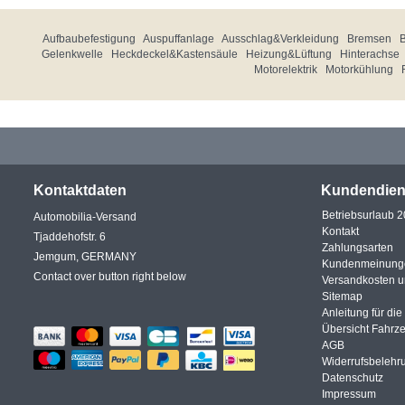
Aufbaubefestigung
Auspuffanlage
Ausschlag&Verkleidung
Bremsen
Gelenkwelle
Heckdeckel&Kastensäule
Heizung&Lüftung
Hinterachse
Motorelektrik
Motorkühlung
Kontaktdaten
Kundendien
Betriebsurlaub 
Automobilia-Versand
Kontakt
Tjaddehofstr. 6
Zahlungsarten
Jemgum, GERMANY
Kundenmeinung
Contact over button right below
Versandkosten 
Sitemap
Anleitung für di
Übersicht Fahrz
AGB
Widerrufsbelehr
Datenschutz
Impressum