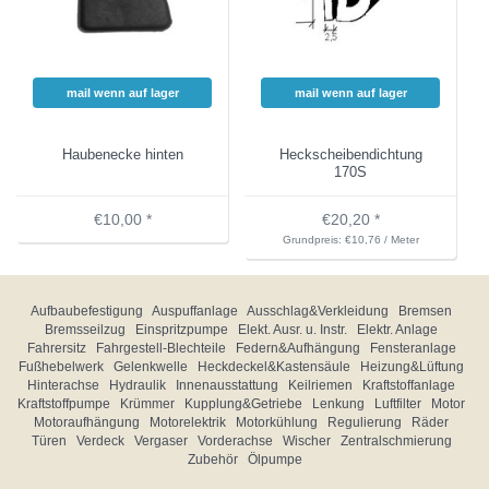
mail wenn auf lager
mail wenn auf lager
Haubenecke hinten
Heckscheibendichtung
170S
€10,00 *
€20,20 *
Grundpreis: €10,76 / Meter
Aufbaubefestigung
Auspuffanlage
Ausschlag&Verkleidung
Bremsen
Bremsseilzug
Einspritzpumpe
Elekt. Ausr. u. Instr.
Elektr. Anlage
Fahrersitz
Fahrgestell-Blechteile
Federn&Aufhängung
Fensteranlage
Fußhebelwerk
Gelenkwelle
Heckdeckel&Kastensäule
Heizung&Lüftung
Hinterachse
Hydraulik
Innenausstattung
Keilriemen
Kraftstoffanlage
Kraftstoffpumpe
Krümmer
Kupplung&Getriebe
Lenkung
Luftfilter
Motor
Motoraufhängung
Motorelektrik
Motorkühlung
Regulierung
Räder
Türen
Verdeck
Vergaser
Vorderachse
Wischer
Zentralschmierung
Zubehör
Ölpumpe