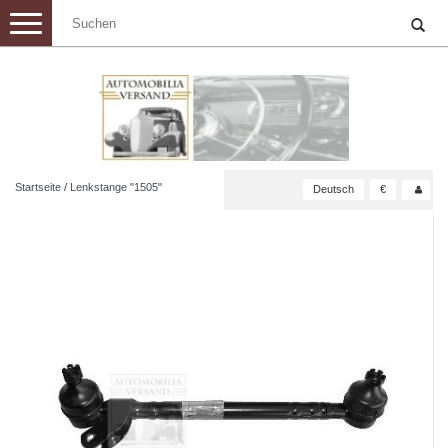
Toggle
navigation
Startseite
/
Lenkstange "1505"
Deutsch
€