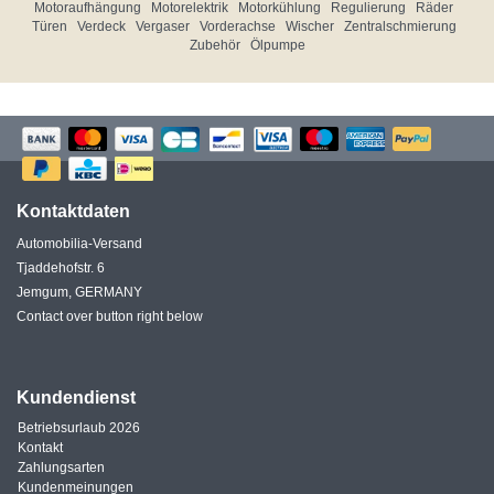
Motoraufhängung
Motorelektrik
Motorkühlung
Regulierung
Räder
Türen
Verdeck
Vergaser
Vorderachse
Wischer
Zentralschmierung
Zubehör
Ölpumpe
Kontaktdaten
Automobilia-Versand
Tjaddehofstr. 6
Jemgum, GERMANY
Contact over button right below
Kundendienst
Betriebsurlaub 2026
Kontakt
Zahlungsarten
Kundenmeinungen