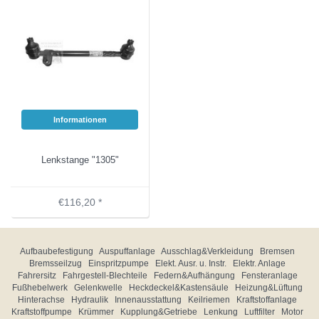
Informationen
Lenkstange "1305"
€116,20 *
Aufbaubefestigung
Auspuffanlage
Ausschlag&Verkleidung
Bremsen
Bremsseilzug
Einspritzpumpe
Elekt. Ausr. u. Instr.
Elektr. Anlage
Fahrersitz
Fahrgestell-Blechteile
Federn&Aufhängung
Fensteranlage
Fußhebelwerk
Gelenkwelle
Heckdeckel&Kastensäule
Heizung&Lüftung
Hinterachse
Hydraulik
Innenausstattung
Keilriemen
Kraftstoffanlage
Kraftstoffpumpe
Krümmer
Kupplung&Getriebe
Lenkung
Luftfilter
Motor