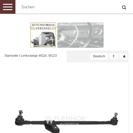
Toggle
navigation
Startseite
/
Lenkstange W116, W123
Deutsch
€