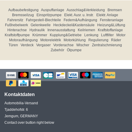
Aufbaubefestigung
Auspuffanlage
Ausschlag&Verkleidung
Bremsen
Bremsseilzug
Einspritzpumpe
Elekt. Ausr. u. Instr.
Elektr. Anlage
Fahrersitz
Fahrgestell-Blechteile
Federn&Aufhängung
Fensteranlage
Fußhebelwerk
Gelenkwelle
Heckdeckel&Kastensäule
Heizung&Lüftung
Hinterachse
Hydraulik
Innenausstattung
Keilriemen
Kraftstoffanlage
Kraftstoffpumpe
Krümmer
Kupplung&Getriebe
Lenkung
Luftfilter
Motor
Motoraufhängung
Motorelektrik
Motorkühlung
Regulierung
Räder
Türen
Verdeck
Vergaser
Vorderachse
Wischer
Zentralschmierung
Zubehör
Ölpumpe
Kontaktdaten
Automobilia-Versand
Tjaddehofstr. 6
Jemgum, GERMANY
Contact over button right below