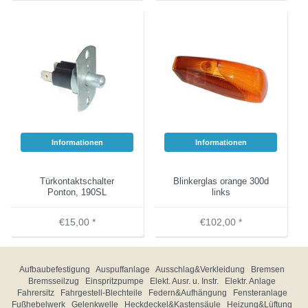
Informationen
Informationen
Türkontaktschalter
Blinkerglas orange 300d
Ponton, 190SL
links
€15,00 *
€102,00 *
Aufbaubefestigung
Auspuffanlage
Ausschlag&Verkleidung
Bremsen
Bremsseilzug
Einspritzpumpe
Elekt. Ausr. u. Instr.
Elektr. Anlage
Fahrersitz
Fahrgestell-Blechteile
Federn&Aufhängung
Fensteranlage
Fußhebelwerk
Gelenkwelle
Heckdeckel&Kastensäule
Heizung&Lüftung