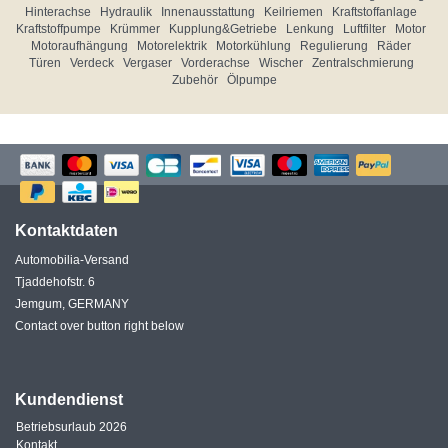
Hinterachse
Hydraulik
Innenausstattung
Keilriemen
Kraftstoffanlage
Kraftstoffpumpe
Krümmer
Kupplung&Getriebe
Lenkung
Luftfilter
Motor
Motoraufhängung
Motorelektrik
Motorkühlung
Regulierung
Räder
Türen
Verdeck
Vergaser
Vorderachse
Wischer
Zentralschmierung
Zubehör
Ölpumpe
Kontaktdaten
Automobilia-Versand
Tjaddehofstr. 6
Jemgum, GERMANY
Contact over button right below
Kundendienst
Betriebsurlaub 2026
Kontakt