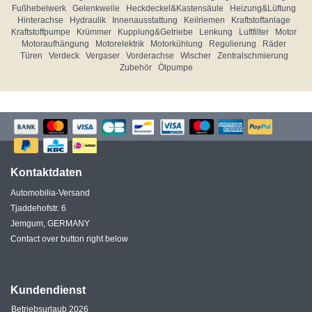
Fußhebelwerk
Gelenkwelle
Heckdeckel&Kastensäule
Heizung&Lüftung
Hinterachse
Hydraulik
Innenausstattung
Keilriemen
Kraftstoffanlage
Kraftstoffpumpe
Krümmer
Kupplung&Getriebe
Lenkung
Luftfilter
Motor
Motoraufhängung
Motorelektrik
Motorkühlung
Regulierung
Räder
Türen
Verdeck
Vergaser
Vorderachse
Wischer
Zentralschmierung
Zubehör
Ölpumpe
Kontaktdaten
Automobilia-Versand
Tjaddehofstr. 6
Jemgum, GERMANY
Contact over button right below
Kundendienst
Betriebsurlaub 2026