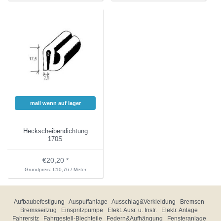
mail wenn auf lager
Heckscheibendichtung
170S
€20,20 *
Grundpreis: €10,76 / Meter
Aufbaubefestigung
Auspuffanlage
Ausschlag&Verkleidung
Bremsen
Bremsseilzug
Einspritzpumpe
Elekt. Ausr. u. Instr.
Elektr. Anlage
Fahrersitz
Fahrgestell-Blechteile
Federn&Aufhängung
Fensteranlage