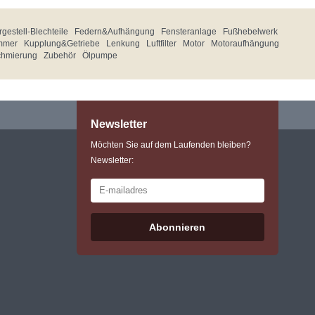
gestell-Blechteile
Federn&Aufhängung
Fensteranlage
Fußhebelwerk
mmer
Kupplung&Getriebe
Lenkung
Luftfilter
Motor
Motoraufhängung
chmierung
Zubehör
Ölpumpe
Newsletter
Möchten Sie auf dem Laufenden bleiben?
Newsletter:
Abonnieren