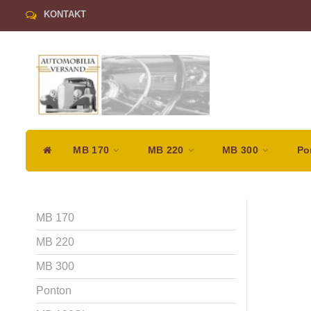
KONTAKT
MB 170
MB 220
MB 300
Po
MB 170
MB 220
MB 300
Ponton