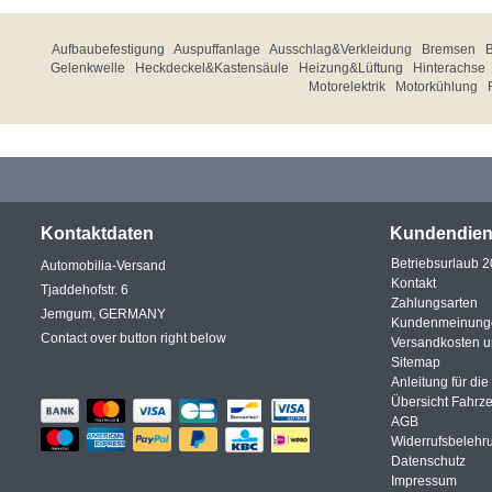
Aufbaubefestigung
Auspuffanlage
Ausschlag&Verkleidung
Bremsen
Gelenkwelle
Heckdeckel&Kastensäule
Heizung&Lüftung
Hinterachse
Motorelektrik
Motorkühlung
Kontaktdaten
Kundendien
Betriebsurlaub 
Automobilia-Versand
Kontakt
Tjaddehofstr. 6
Zahlungsarten
Jemgum, GERMANY
Kundenmeinung
Contact over button right below
Versandkosten 
Sitemap
Anleitung für di
Übersicht Fahrz
AGB
Widerrufsbelehr
Datenschutz
Impressum