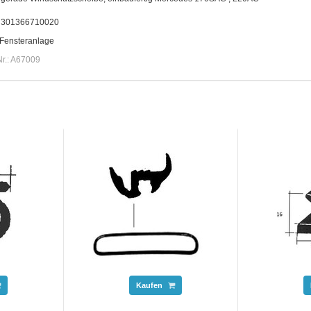
. 301366710020
 Fensteranlage
Nr.: A67009
Kaufen