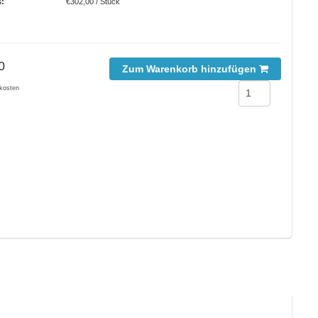
s:
€302,00 / Stück
0
Zum Warenkorb hinzufügen
kosten