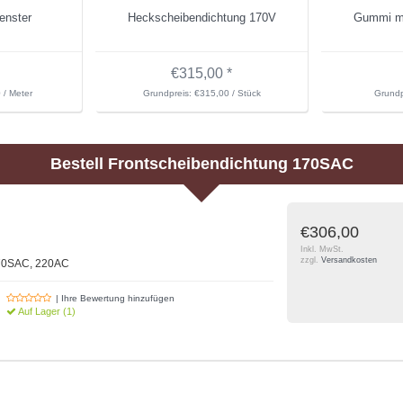
enster
Heckscheibendichtung 170V
Gummi mi
€315,00 *
 / Meter
Grundpreis: €315,00 / Stück
Grundp
Bestell
Frontscheibendichtung 170SAC
€306,00
Inkl. MwSt.
zzgl.
Versandkosten
170SAC, 220AC
| Ihre Bewertung hinzufügen
Auf Lager (1)