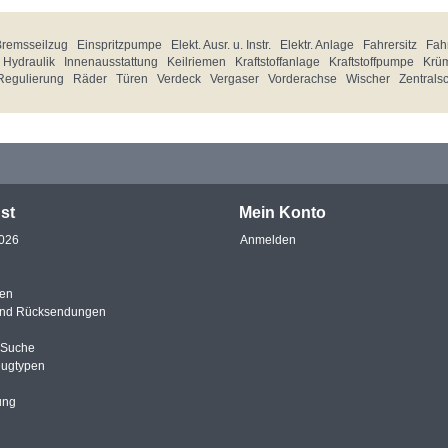
Bremsseilzug
Einspritzpumpe
Elekt. Ausr. u. Instr.
Elektr. Anlage
Fahrersitz
Fahr
Hydraulik
Innenausstattung
Keilriemen
Kraftstoffanlage
Kraftstoffpumpe
Krü
Regulierung
Räder
Türen
Verdeck
Vergaser
Vorderachse
Wischer
Zentrals
st
Mein Konto
2026
Anmelden
en
und Rücksendungen
e Suche
eugtypen
ung