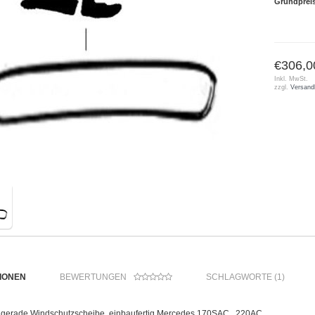
Grundprei
€306,0
Inkl. MwSt.
zzgl.
Versand
IONEN
BEWERTUNGEN
SCHLAGWORTE (1)
r gerade Windschutzscheibe, einbaufertig Mercedes 170SAC , 220AC