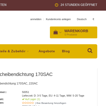
STEN
24 STUNDEN GEÖFFNET
Deutsch
€
anmelden
|
Kundenkonto anlegen
WARENKORB
0
Produkte
teile & Zubehör
Angebote
Blog
scheibendichtung 170SAC
ibendichtung 170SAC, 220AC
mer::
50051
Lieferzeit: D: 3-5 Tage, EU: 4-11 Tage, WW: 5-20 Tage
eit:
Auf Lager (1)
en:
| Ihre Bewertung hinzufügen