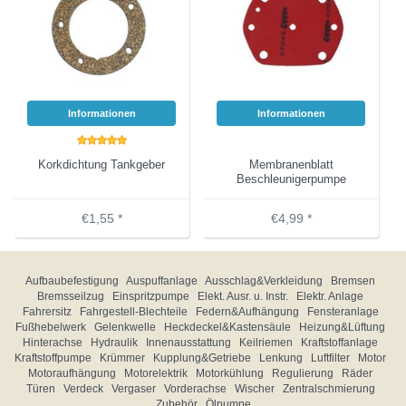
Informationen
Informationen
Korkdichtung Tankgeber
Membranenblatt
Beschleunigerpumpe
€1,55 *
€4,99 *
Aufbaubefestigung
Auspuffanlage
Ausschlag&Verkleidung
Bremsen
Bremsseilzug
Einspritzpumpe
Elekt. Ausr. u. Instr.
Elektr. Anlage
Fahrersitz
Fahrgestell-Blechteile
Federn&Aufhängung
Fensteranlage
Fußhebelwerk
Gelenkwelle
Heckdeckel&Kastensäule
Heizung&Lüftung
Hinterachse
Hydraulik
Innenausstattung
Keilriemen
Kraftstoffanlage
Kraftstoffpumpe
Krümmer
Kupplung&Getriebe
Lenkung
Luftfilter
Motor
Motoraufhängung
Motorelektrik
Motorkühlung
Regulierung
Räder
Türen
Verdeck
Vergaser
Vorderachse
Wischer
Zentralschmierung
Zubehör
Ölpumpe