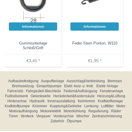
Informationen
Informationen
Gummiunterlage
Feder Stern Ponton, W110
Schloß/Griff
€3,45 *
€1,95 *
Aufbaubefestigung
Auspuffanlage
Ausschlag&Verkleidung
Bremsen
Bremsseilzug
Einspritzpumpe
Elekt. Ausr. u. Instr.
Elektr. Anlage
Fahrersitz
Fahrgestell-Blechteile
Federn&Aufhängung
Fensteranlage
Fußhebelwerk
Gelenkwelle
Heckdeckel&Kastensäule
Heizung&Lüftung
Hinterachse
Hydraulik
Innenausstattung
Keilriemen
Kraftstoffanlage
Kraftstoffpumpe
Krümmer
Kupplung&Getriebe
Lenkung
Luftfilter
Motor
Motoraufhängung
Motorelektrik
Motorkühlung
Regulierung
Räder
Türen
Verdeck
Vergaser
Vorderachse
Wischer
Zentralschmierung
Zubehör
Ölpumpe