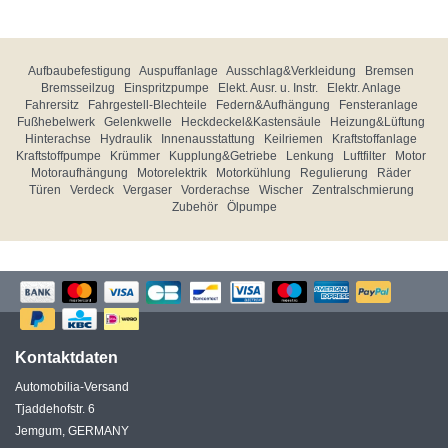
Aufbaubefestigung
Auspuffanlage
Ausschlag&Verkleidung
Bremsen
Bremsseilzug
Einspritzpumpe
Elekt. Ausr. u. Instr.
Elektr. Anlage
Fahrersitz
Fahrgestell-Blechteile
Federn&Aufhängung
Fensteranlage
Fußhebelwerk
Gelenkwelle
Heckdeckel&Kastensäule
Heizung&Lüftung
Hinterachse
Hydraulik
Innenausstattung
Keilriemen
Kraftstoffanlage
Kraftstoffpumpe
Krümmer
Kupplung&Getriebe
Lenkung
Luftfilter
Motor
Motoraufhängung
Motorelektrik
Motorkühlung
Regulierung
Räder
Türen
Verdeck
Vergaser
Vorderachse
Wischer
Zentralschmierung
Zubehör
Ölpumpe
Kontaktdaten
Automobilia-Versand
Tjaddehofstr. 6
Jemgum, GERMANY