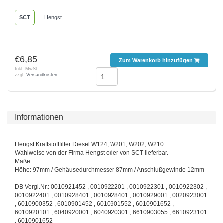
SCT
Hengst
€6,85
Zum Warenkorb hinzufügen
Inkl. MwSt.
zzgl.
Versandkosten
Informationen
Hengst Kraftstofffilter Diesel W124, W201, W202, W210
Wahlweise von der Firma Hengst oder von SCT lieferbar.
Maße:
Höhe: 97mm / Gehäusedurchmesser 87mm / Anschlußgewinde 12mm
DB Vergl.Nr.: 0010921452 , 0010922201 , 0010922301 , 0010922302 ,
0010922401 , 0010928401 , 0010928401 , 0010929001 , 0020923001
, 6010900352 , 6010901452 , 6010901552 , 6010901652 ,
6010920101 , 6040920001 , 6040920301 , 6610903055 , 6610923101
, 6010901652