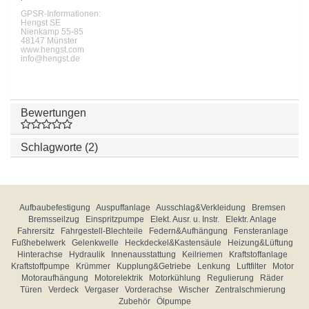
GPSR-Informationen:
Hengst SE
Nienkamp 55-85
48147 Münster
www.hengst.com
info@hengst.de
Bewertungen
Schlagworte (2)
Aufbaubefestigung
Auspuffanlage
Ausschlag&Verkleidung
Bremsen
Bremsseilzug
Einspritzpumpe
Elekt. Ausr. u. Instr.
Elektr. Anlage
Fahrersitz
Fahrgestell-Blechteile
Federn&Aufhängung
Fensteranlage
Fußhebelwerk
Gelenkwelle
Heckdeckel&Kastensäule
Heizung&Lüftung
Hinterachse
Hydraulik
Innenausstattung
Keilriemen
Kraftstoffanlage
Kraftstoffpumpe
Krümmer
Kupplung&Getriebe
Lenkung
Luftfilter
Motor
Motoraufhängung
Motorelektrik
Motorkühlung
Regulierung
Räder
Türen
Verdeck
Vergaser
Vorderachse
Wischer
Zentralschmierung
Zubehör
Ölpumpe