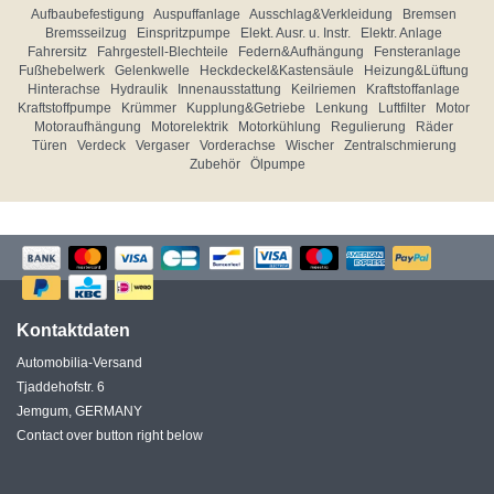
Aufbaubefestigung
Auspuffanlage
Ausschlag&Verkleidung
Bremsen
Bremsseilzug
Einspritzpumpe
Elekt. Ausr. u. Instr.
Elektr. Anlage
Fahrersitz
Fahrgestell-Blechteile
Federn&Aufhängung
Fensteranlage
Fußhebelwerk
Gelenkwelle
Heckdeckel&Kastensäule
Heizung&Lüftung
Hinterachse
Hydraulik
Innenausstattung
Keilriemen
Kraftstoffanlage
Kraftstoffpumpe
Krümmer
Kupplung&Getriebe
Lenkung
Luftfilter
Motor
Motoraufhängung
Motorelektrik
Motorkühlung
Regulierung
Räder
Türen
Verdeck
Vergaser
Vorderachse
Wischer
Zentralschmierung
Zubehör
Ölpumpe
Kontaktdaten
Automobilia-Versand
Tjaddehofstr. 6
Jemgum, GERMANY
Contact over button right below