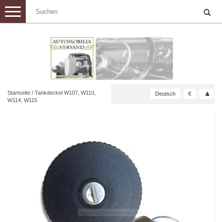
Toggle
navigation
Startseite
/
Tankdeckel W107, W110,
Deutsch
€
W114, W115