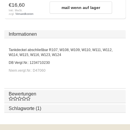
€16,60
mail wenn auf lager
Inkl. MwSt.
zzgl.
Versandkosten
Informationen
Tankdeckel abschließbar R107, W108, W109, W110, W111, W112,
W114, W115, W116, W123, W124
DB Vergl.Nr.: 1234710230
Niem.vergl.Nr.: D47060
Bewertungen
Schlagworte (1)