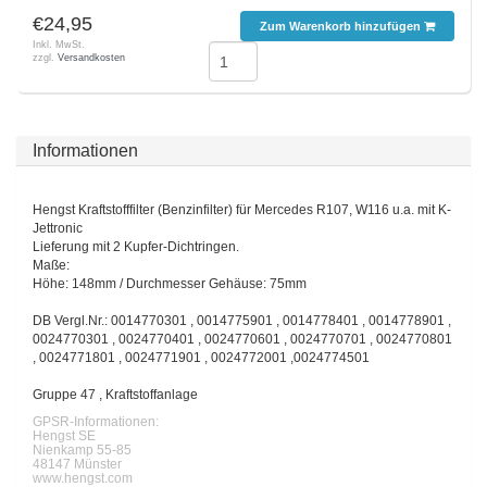
€24,95
Zum Warenkorb hinzufügen
Inkl. MwSt.
zzgl.
Versandkosten
Informationen
Hengst Kraftstofffilter (Benzinfilter) für Mercedes R107, W116 u.a. mit K-
Jettronic
Lieferung mit 2 Kupfer-Dichtringen.
Maße:
Höhe: 148mm / Durchmesser Gehäuse: 75mm
DB Vergl.Nr.: 0014770301 , 0014775901 , 0014778401 , 0014778901 ,
0024770301 , 0024770401 , 0024770601 , 0024770701 , 0024770801
, 0024771801 , 0024771901 , 0024772001 ,0024774501
Gruppe 47 , Kraftstoffanlage
GPSR-Informationen:
Hengst SE
Nienkamp 55-85
48147 Münster
www.hengst.com