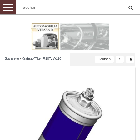
Toggle
navigation
Startseite
/
Kraftstofffilter R107, W116
Deutsch
€