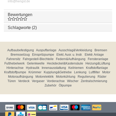
info@hengst.de
Bewertungen
Schlagworte (2)
Aufbaubefestigung
Auspuffanlage
Ausschlag&Verkleidung
Bremsen
Bremsseilzug
Einspritzpumpe
Elekt. Ausr. u. Instr.
Elektr. Anlage
Fahrersitz
Fahrgestell-Blechteile
Federn&Aufhängung
Fensteranlage
Fußhebelwerk
Gelenkwelle
Heckdeckel&Kastensäule
Heizung&Lüftung
Hinterachse
Hydraulik
Innenausstattung
Keilriemen
Kraftstoffanlage
Kraftstoffpumpe
Krümmer
Kupplung&Getriebe
Lenkung
Luftfilter
Motor
Motoraufhängung
Motorelektrik
Motorkühlung
Regulierung
Räder
Türen
Verdeck
Vergaser
Vorderachse
Wischer
Zentralschmierung
Zubehör
Ölpumpe