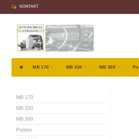
KONTAKT
MB 170
MB 220
MB 300
Po
MB 170
MB 220
MB 300
Ponton