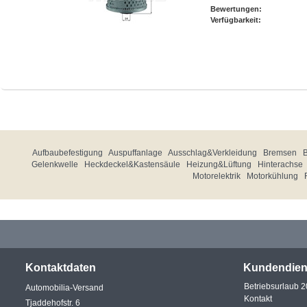
Bewertungen:
Verfügbarkeit:
Aufbaubefestigung
Auspuffanlage
Ausschlag&Verkleidung
Bremsen
Gelenkwelle
Heckdeckel&Kastensäule
Heizung&Lüftung
Hinterachse
Motorelektrik
Motorkühlung
Kontaktdaten
Kundendien
Betriebsurlaub 
Automobilia-Versand
Kontakt
Tjaddehofstr. 6