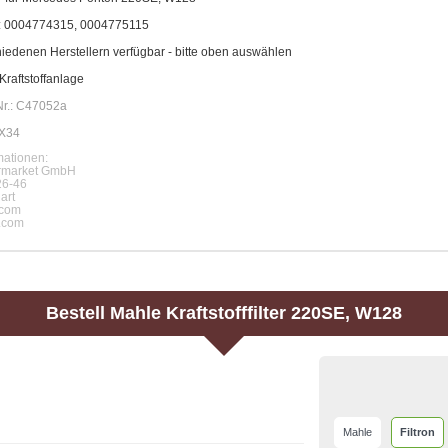
.: 0004774315, 0004775115
iedenen Herstellern verfügbar - bitte oben auswählen
Kraftstoffanlage
Nr.: C47052a
KX34
ationen:
rmarket GmbH
26-46
art
com
.com
Bestell
Mahle
Kraftstofffilter 220SE, W128
Mahle
Filtron