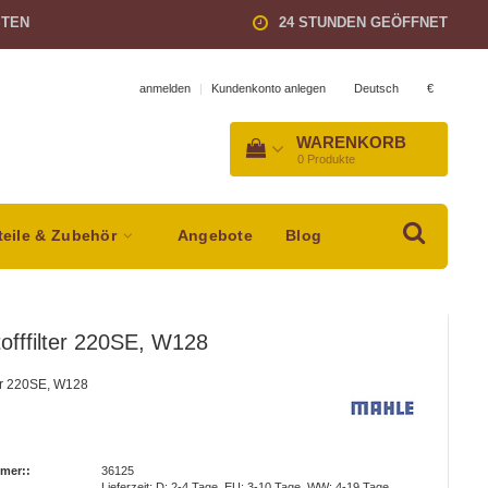
STEN
24 STUNDEN GEÖFFNET
Deutsch
€
anmelden
|
Kundenkonto anlegen
WARENKORB
0
Produkte
teile & Zubehör
Angebote
Blog
tofffilter 220SE, W128
ter 220SE, W128
mer::
36125
Lieferzeit: D: 2-4 Tage, EU: 3-10 Tage, WW: 4-19 Tage