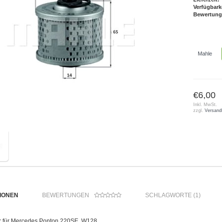
Verfügbark
Bewertung
Mahle
€6,00
Inkl. MwSt.
zzgl.
Versand
IONEN
BEWERTUNGEN
SCHLAGWORTE (1)
lter für Mercedes Ponton 220SE, W128