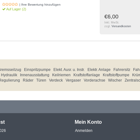
| Ihre Bewertung hinzufügen
Auf Lager (2)
€6,00
Inkl. MwSt.
zzgl.
Versandkosten
Bremsseilzug
Einspritzpumpe
Elekt. Ausr. u. Instr.
Elektr. Anlage
Fahrersitz
Fahr
Hydraulik
Innenausstattung
Keilriemen
Kraftstoffanlage
Kraftstoffpumpe
Krü
Regulierung
Räder
Türen
Verdeck
Vergaser
Vorderachse
Wischer
Zentrals
st
Mein Konto
2026
Anmelden