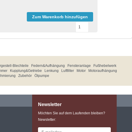
Zum Warenkorb hinzufügen
gestell-Blechteile
Federn&Aufhängung
Fensteranlage
Fußhebelwerk
mmer
Kupplung&Getriebe
Lenkung
Luftfilter
Motor
Motoraufhängung
chmierung
Zubehör
Ölpumpe
Newsletter
Möchten Sie auf dem Laufenden bleiben?
Newsletter: