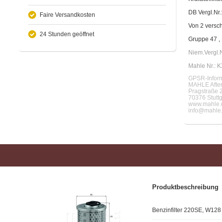
DB Vergl.Nr
Faire Versandkosten
Von 2 versch
24 Stunden geöffnet
Gruppe 47 , 
Niem.Vergl.
Mahle Nr.: 
GPSR-Inform
MAHLE Afte
Pragstraße 
70376 Stuttg
www.mahle.
info@mahle
Produktbeschreibung
Benzinfilter 220SE, W128