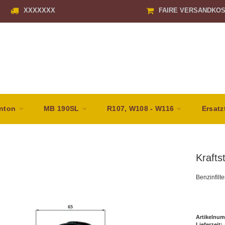
XXXXXXX
FAIRE VERSANDKO
nton
MB 190SL
R107, W108 - W116
Ersatz
Krafts
Benzinfil
Artikelnum
Lieferzeit: