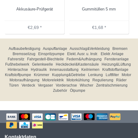
Akkusäure-Prüfgerät
Gummitüllen 5 mm
€2,69 *
€1,68 *
Aufbaubefestigung
Auspuffanlage
Ausschlag&Verkleidung
Bremsen
Bremsseilzug
Einspritzpumpe
Elekt. Ausr. u. Instr.
Elektr. Anlage
Fahrersitz
Fahrgestell-Blechteile
Federn&Aufhängung
Fensteranlage
Fußhebelwerk
Gelenkwelle
Heckdeckel&Kastensäule
Heizung&Lüftung
Hinterachse
Hydraulik
Innenausstattung
Keilriemen
Kraftstoffanlage
Kraftstoffpumpe
Krümmer
Kupplung&Getriebe
Lenkung
Luftfilter
Motor
Motoraufhängung
Motorelektrik
Motorkühlung
Regulierung
Räder
Türen
Verdeck
Vergaser
Vorderachse
Wischer
Zentralschmierung
Zubehör
Ölpumpe
Kontaktdaten