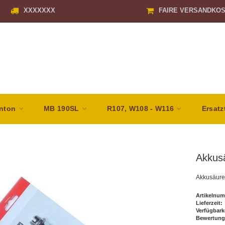
XXXXXXX
FAIRE VERSANDKO
nton
MB 190SL
R107, W108 - W116
Ersatz
Akkus
Akkusäure
Artikelnum
Lieferzeit:
Verfügbark
Bewertung