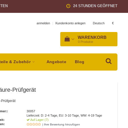
STEN
24 STUNDEN GEÖFFNET
Deutsch
€
anmelden
|
Kundenkonto anlegen
WARENKORB
0
Produkte
teile & Zubehör
Angebote
Blog
äure-Prüfgerät
-Prüfgerät
mer::
30057
Lieferzeit: D: 2-4 Tage, EU: 3-10 Tage, WW: 4-19 Tage
eit:
Auf Lager (7)
en:
| Ihre Bewertung hinzufügen