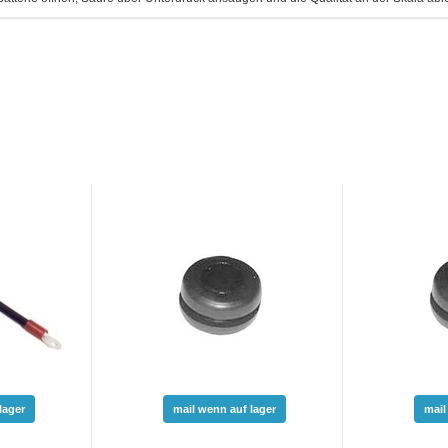
lager
mail wenn auf lager
mail