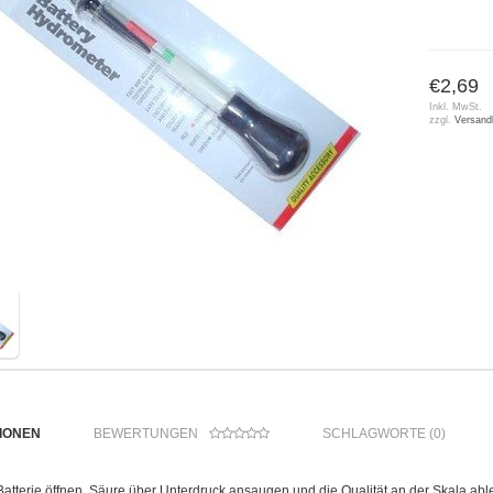
€2,69
Inkl. MwSt.
zzgl.
Versand
IONEN
BEWERTUNGEN
SCHLAGWORTE (0)
Batterie öffnen, Säure über Unterdruck ansaugen und die Qualität an der Skala abl