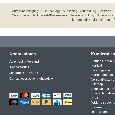
Aufbaubefestigung
Auspuffanlage
Ausschlag&Verkleidung
Bremsen
Gelenkwelle
Heckdeckel&Kastensäule
Heizung&Lüftung
Hinterachse
Motorelektrik
Motorkühlung
Kontaktdaten
Kundendien
Betriebsurlaub 
Automobilia-Versand
Kontakt
Tjaddehofstr. 6
Zahlungsarten
Jemgum, GERMANY
Kundenmeinung
Contact over button right below
Versandkosten 
Sitemap
Anleitung für di
Übersicht Fahrz
AGB
Widerrufsbelehr
Datenschutz
Impressum