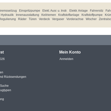
Bremsseilzug
Einspritzpumpe
Elekt. Ausr. u. Instr.
Elektr. Anlage
Fahrersitz
Fahr
Hydraulik
Innenausstattung
Keilriemen
Kraftstoffanlage
Kraftstoffpumpe
Krü
Regulierung
Räder
Türen
Verdeck
Vergaser
Vorderachse
Wischer
Zentrals
st
Mein Konto
2026
Anmelden
en
und Rücksendungen
e Suche
eugtypen
ung