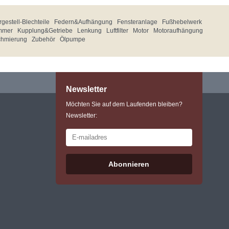
gestell-Blechteile
Federn&Aufhängung
Fensteranlage
Fußhebelwerk
mmer
Kupplung&Getriebe
Lenkung
Luftfilter
Motor
Motoraufhängung
chmierung
Zubehör
Ölpumpe
Newsletter
Möchten Sie auf dem Laufenden bleiben?
Newsletter:
Abonnieren