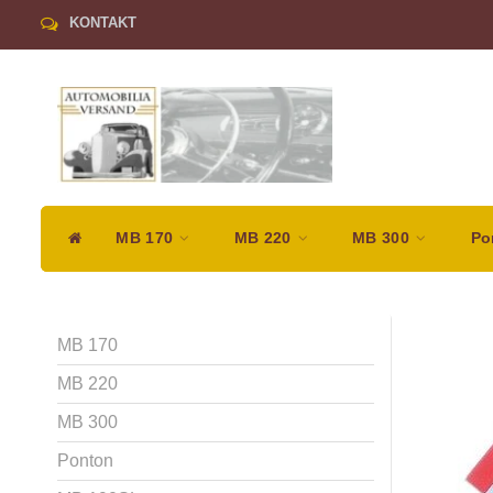
KONTAKT
MB 170
MB 220
MB 300
Po
MB 170
MB 220
MB 300
Ponton