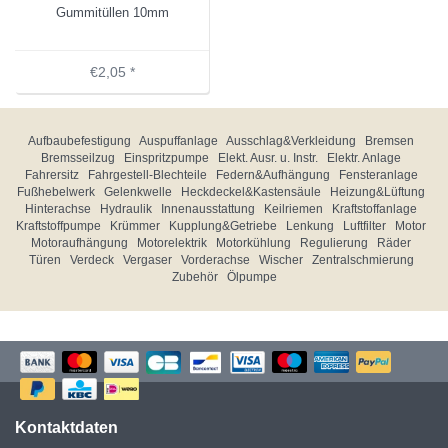
Gummitüllen 10mm
€2,05 *
Aufbaubefestigung
Auspuffanlage
Ausschlag&Verkleidung
Bremsen
Bremsseilzug
Einspritzpumpe
Elekt. Ausr. u. Instr.
Elektr. Anlage
Fahrersitz
Fahrgestell-Blechteile
Federn&Aufhängung
Fensteranlage
Fußhebelwerk
Gelenkwelle
Heckdeckel&Kastensäule
Heizung&Lüftung
Hinterachse
Hydraulik
Innenausstattung
Keilriemen
Kraftstoffanlage
Kraftstoffpumpe
Krümmer
Kupplung&Getriebe
Lenkung
Luftfilter
Motor
Motoraufhängung
Motorelektrik
Motorkühlung
Regulierung
Räder
Türen
Verdeck
Vergaser
Vorderachse
Wischer
Zentralschmierung
Zubehör
Ölpumpe
Kontaktdaten