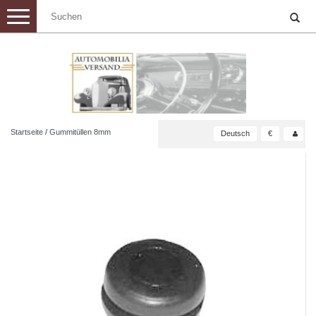
Toggle
navigation
Startseite
/
Gummitüllen 8mm
Deutsch
€