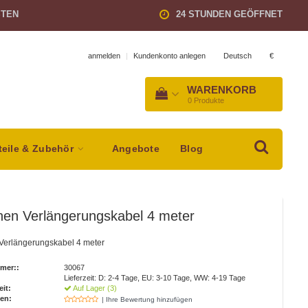
STEN
24 STUNDEN GEÖFFNET
Deutsch
€
anmelden
|
Kundenkonto anlegen
WARENKORB
0
Produkte
teile & Zubehör
Angebote
Blog
nen Verlängerungskabel 4 meter
Verlängerungskabel 4 meter
mer::
30067
Lieferzeit: D: 2-4 Tage, EU: 3-10 Tage, WW: 4-19 Tage
eit:
Auf Lager (3)
en:
| Ihre Bewertung hinzufügen