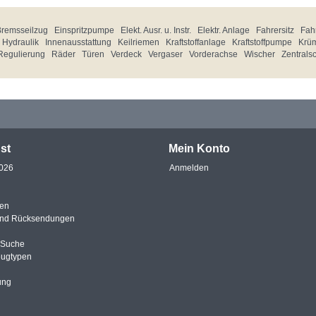
Bremsseilzug
Einspritzpumpe
Elekt. Ausr. u. Instr.
Elektr. Anlage
Fahrersitz
Fahr
Hydraulik
Innenausstattung
Keilriemen
Kraftstoffanlage
Kraftstoffpumpe
Krü
Regulierung
Räder
Türen
Verdeck
Vergaser
Vorderachse
Wischer
Zentrals
st
Mein Konto
2026
Anmelden
en
und Rücksendungen
e Suche
eugtypen
ung