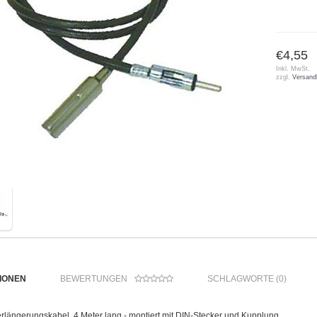
€4,55
Inkl. MwSt.
zzgl.
Versand
IONEN
BEWERTUNGEN
SCHLAGWORTE (0)
längerungskabel, 4 Meter lang - montiert mit DIN-Stecker und Kupplung.