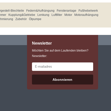
gestell-Blechteile
Federn&Aufhängung
Fensteranlage
Fußhebelwerk
mmer
Kupplung&Getriebe
Lenkung
Luftfilter
Motor
Motoraufhängung
chmierung
Zubehör
Ölpumpe
Newsletter
Möchten Sie auf dem Laufenden bleiben?
Newsletter:
Abonnieren