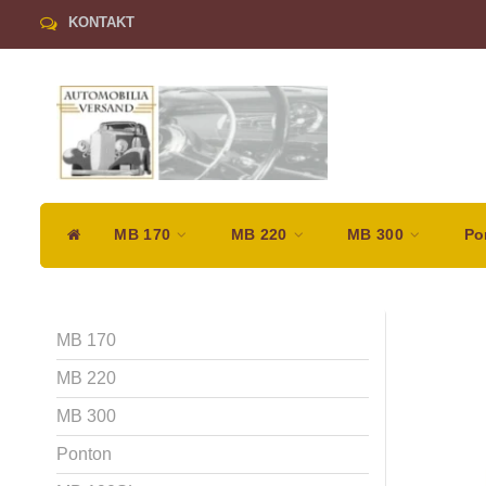
KONTAKT
MB 170
MB 220
MB 300
Po
MB 170
MB 220
MB 300
Ponton