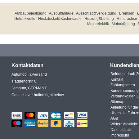
Aufbaubefestigung
Auspuffanlage
Ausschlag&Verkleidung
Bremsen
Gelenkwelle
Heckdeckel&Kastensäule
Heizung&Lüftung
Hinterachse
Motorelektrik
Motorkühlung
Kontaktdaten
Kundendien
Betriebsurlaub 
Automobilia-Versand
Kontakt
Tjaddehofstr. 6
Zahlungsarten
Jemgum, GERMANY
Kundenmeinung
Contact over button right below
Versandkosten 
Sitemap
Anleitung für di
Übersicht Fahrz
AGB
Widerrufsbelehr
Datenschutz
Impressum