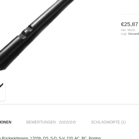
€25,87
Inkl. MwSt.
zzgl.
Versand
IONEN
BEWERTUNGEN
SCHLAGWORTE (1)
e Rückwärtsgang, 170Sb, DS, S-D, S-V, 220, AC, BC, Ponton