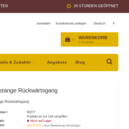
STEN
24 STUNDEN GEÖFFNET
Deutsch
€
anmelden
|
Kundenkonto anlegen
WARENKORB
0
Produkte
teile & Zubehör
Angebote
Blog
tstange Rückwärtsgang
nge Rückwärtsgang
mer::
50277
Produkt ist zur Zeit vergriffen
eit:
Nicht auf Lager
en:
| Ihre Bewertung hinzufügen