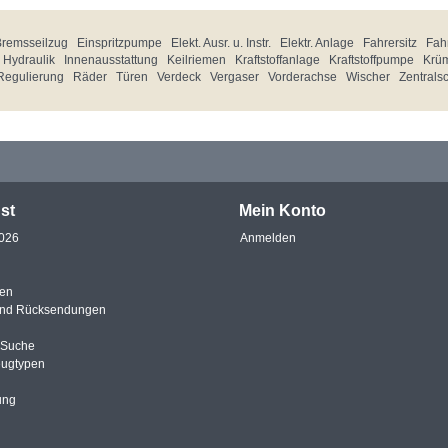
Bremsseilzug
Einspritzpumpe
Elekt. Ausr. u. Instr.
Elektr. Anlage
Fahrersitz
Fahr
Hydraulik
Innenausstattung
Keilriemen
Kraftstoffanlage
Kraftstoffpumpe
Krü
Regulierung
Räder
Türen
Verdeck
Vergaser
Vorderachse
Wischer
Zentrals
st
Mein Konto
2026
Anmelden
en
und Rücksendungen
e Suche
eugtypen
ung