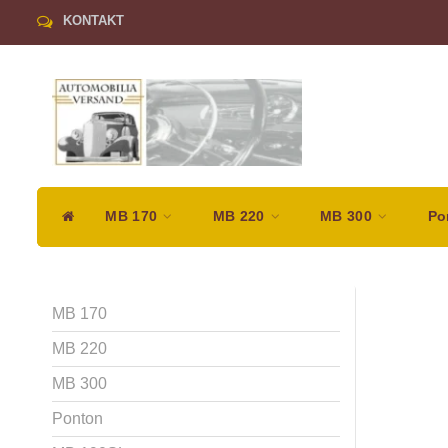
KONTAKT
MB 170
MB 220
MB 300
Po
MB 170
MB 220
MB 300
Ponton