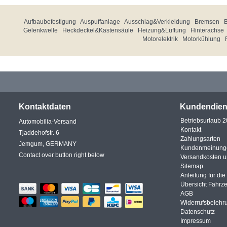
Aufbaubefestigung
Auspuffanlage
Ausschlag&Verkleidung
Bremsen
Gelenkwelle
Heckdeckel&Kastensäule
Heizung&Lüftung
Hinterachse
Motorelektrik
Motorkühlung
Kontaktdaten
Kundendien
Betriebsurlaub 
Automobilia-Versand
Kontakt
Tjaddehofstr. 6
Zahlungsarten
Jemgum, GERMANY
Kundenmeinung
Contact over button right below
Versandkosten 
Sitemap
Anleitung für di
Übersicht Fahrz
AGB
Widerrufsbelehr
Datenschutz
Impressum