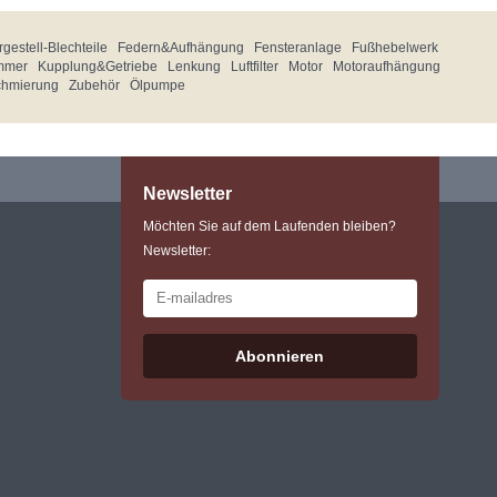
gestell-Blechteile
Federn&Aufhängung
Fensteranlage
Fußhebelwerk
mmer
Kupplung&Getriebe
Lenkung
Luftfilter
Motor
Motoraufhängung
chmierung
Zubehör
Ölpumpe
Newsletter
Möchten Sie auf dem Laufenden bleiben?
Newsletter:
Abonnieren