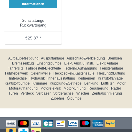
Informationen
Schaltstange
Rückwärtsgang
€25,87 *
Aufbaubefestigung
Auspuffanlage
Ausschlag&Verkleidung
Bremsen
Bremsseilzug
Einspritzpumpe
Elekt. Ausr. u. Instr.
Elektr. Anlage
Fahrersitz
Fahrgestell-Blechteile
Federn&Aufhängung
Fensteranlage
Fußhebelwerk
Gelenkwelle
Heckdeckel&Kastensäule
Heizung&Lüftung
Hinterachse
Hydraulik
Innenausstattung
Keilriemen
Kraftstoffanlage
Kraftstoffpumpe
Krümmer
Kupplung&Getriebe
Lenkung
Luftfilter
Motor
Motoraufhängung
Motorelektrik
Motorkühlung
Regulierung
Räder
Türen
Verdeck
Vergaser
Vorderachse
Wischer
Zentralschmierung
Zubehör
Ölpumpe