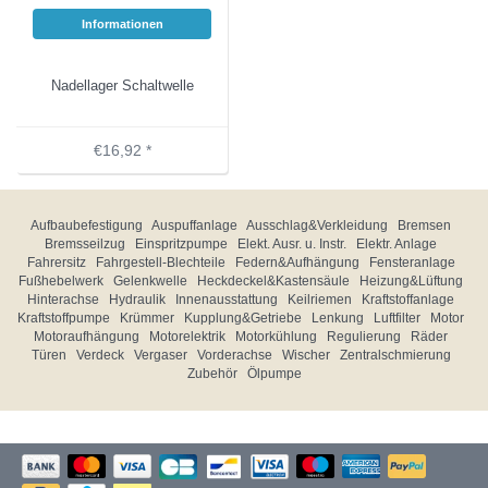
Informationen
Nadellager Schaltwelle
€16,92 *
Aufbaubefestigung
Auspuffanlage
Ausschlag&Verkleidung
Bremsen
Bremsseilzug
Einspritzpumpe
Elekt. Ausr. u. Instr.
Elektr. Anlage
Fahrersitz
Fahrgestell-Blechteile
Federn&Aufhängung
Fensteranlage
Fußhebelwerk
Gelenkwelle
Heckdeckel&Kastensäule
Heizung&Lüftung
Hinterachse
Hydraulik
Innenausstattung
Keilriemen
Kraftstoffanlage
Kraftstoffpumpe
Krümmer
Kupplung&Getriebe
Lenkung
Luftfilter
Motor
Motoraufhängung
Motorelektrik
Motorkühlung
Regulierung
Räder
Türen
Verdeck
Vergaser
Vorderachse
Wischer
Zentralschmierung
Zubehör
Ölpumpe