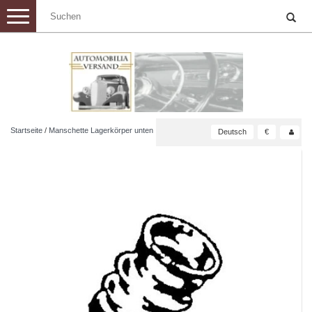
Toggle
navigation
Startseite
/
Manschette Lagerkörper unten
Deutsch
€