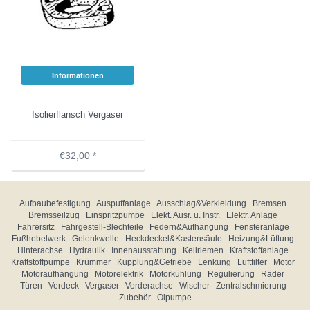
Informationen
Isolierflansch Vergaser
€32,00 *
Aufbaubefestigung
Auspuffanlage
Ausschlag&Verkleidung
Bremsen
Bremsseilzug
Einspritzpumpe
Elekt. Ausr. u. Instr.
Elektr. Anlage
Fahrersitz
Fahrgestell-Blechteile
Federn&Aufhängung
Fensteranlage
Fußhebelwerk
Gelenkwelle
Heckdeckel&Kastensäule
Heizung&Lüftung
Hinterachse
Hydraulik
Innenausstattung
Keilriemen
Kraftstoffanlage
Kraftstoffpumpe
Krümmer
Kupplung&Getriebe
Lenkung
Luftfilter
Motor
Motoraufhängung
Motorelektrik
Motorkühlung
Regulierung
Räder
Türen
Verdeck
Vergaser
Vorderachse
Wischer
Zentralschmierung
Zubehör
Ölpumpe